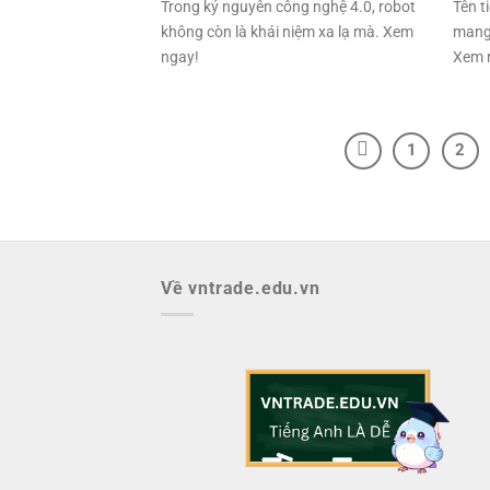
Trong kỷ nguyên công nghệ 4.0, robot
Tên t
không còn là khái niệm xa lạ mà. Xem
mang 
ngay!
Xem 
1
2
Về vntrade.edu.vn