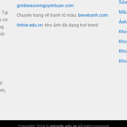
Sửa
goldseasonnguyentuan.com
Mẫu
 Tại
Chuyên trang vẽ tranh tô màu:
bevetranh.com
p cơ
Ảnh
tinhte.edu.vn
: kho ảnh đa dạng hot trend
ng
Kho
nội
Kho
Kho
Kho
hố
nh,
Copyright 2024 ©
vntrade.edu.vn
All rights reserved