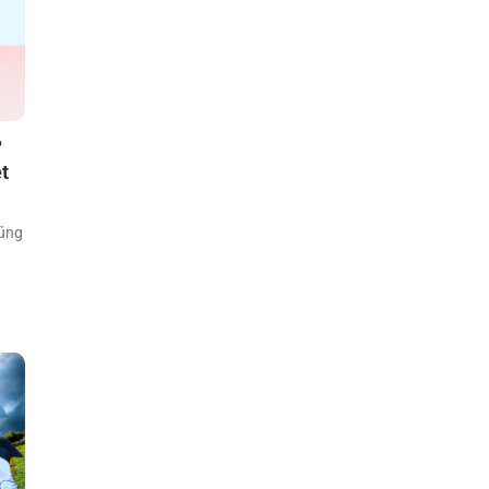
?
t
cũng