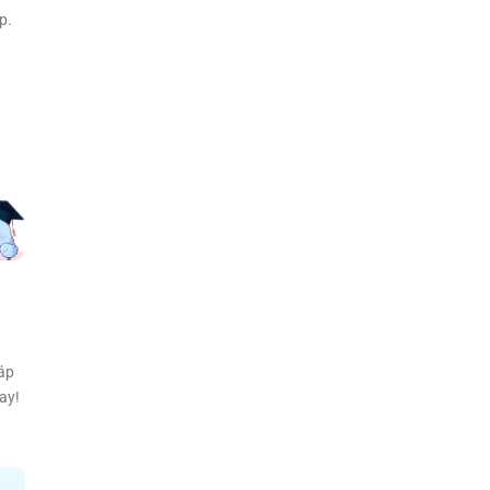
p.
áp
ay!