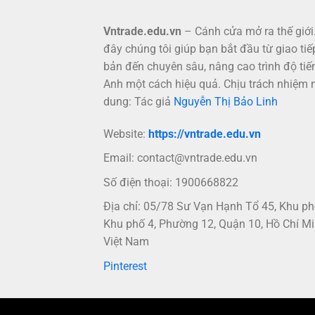
Vntrade.edu.vn
– Cánh cửa mở ra thế giới.
đây chúng tôi giúp bạn bắt đầu từ giao tiế
bản đến chuyên sâu, nâng cao trình độ tiế
Anh một cách hiệu quả. Chịu trách nhiệm 
dung: Tác giả
Nguyễn Thị Bảo Linh
Website:
https://vntrade.edu.vn
Email:
contact@vntrade.edu.vn
Số điện thoại: 1900668822
Địa chỉ: 05/78 Sư Vạn Hạnh Tổ 45, Khu p
Khu phố 4, Phường 12, Quận 10, Hồ Chí Mi
Việt Nam
Pinterest