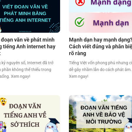
t đoạn văn về phát minh
Mạnh dạn hay mạnh dạng
 tiếng Anh internet hay
Cách viết đúng và phân biệ
t
rõ ràng
 kỷ nguyên số, Internet đã trở
Tiếng Việt vốn phong phú nhưng 
 phần không thể thiếu trong
dễ gây nhầm lẫn do cách phát âm.
 sống. Xem ngay!
Xem ngay!