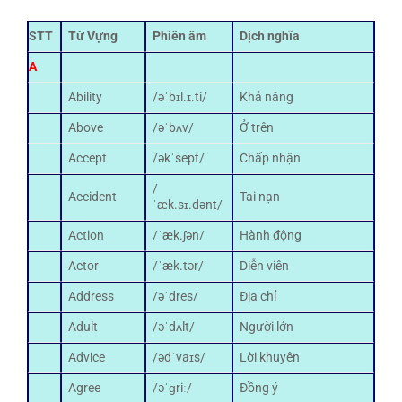
STT
Từ Vựng
Phiên âm
Dịch nghĩa
A
Ability
/əˈbɪl.ɪ.ti/
Khả năng
Above
/əˈbʌv/
Ở trên
Accept
/əkˈsept/
Chấp nhận
/
Accident
Tai nạn
ˈæk.sɪ.dənt/
Action
/ˈæk.ʃən/
Hành động
Actor
/ˈæk.tər/
Diễn viên
Address
/əˈdres/
Địa chỉ
Adult
/əˈdʌlt/
Người lớn
Advice
/ədˈvaɪs/
Lời khuyên
Agree
/əˈɡriː/
Đồng ý