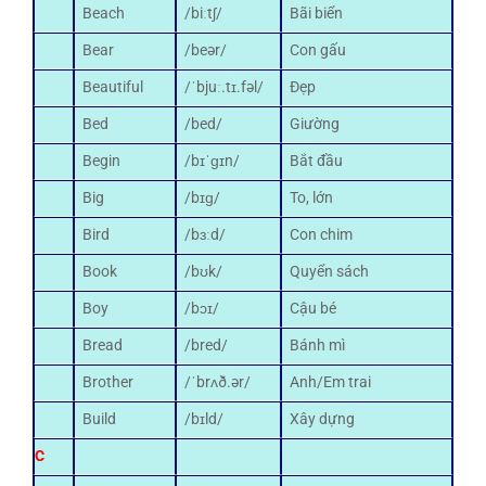
Beach
/biːtʃ/
Bãi biển
Bear
/beər/
Con gấu
Beautiful
/ˈbjuː.tɪ.fəl/
Đẹp
Bed
/bed/
Giường
Begin
/bɪˈɡɪn/
Bắt đầu
Big
/bɪɡ/
To, lớn
Bird
/bɜːd/
Con chim
Book
/bʊk/
Quyển sách
Boy
/bɔɪ/
Cậu bé
Bread
/bred/
Bánh mì
Brother
/ˈbrʌð.ər/
Anh/Em trai
Build
/bɪld/
Xây dựng
C