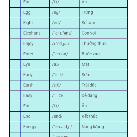
Eat
/iːt/
Ăn
Egg
/eɡ/
Trứng
Eight
/eɪt/
Số tám
Elephant
/ˈel.ɪ.fənt/
Con voi
Enjoy
/ɪnˈdʒɔɪ/
Thưởng thức
Enter
/ˈen.tər/
Bước vào
Eye
/aɪ/
Mắt
Early
/ˈɜː.li/
Sớm
Earth
/ɜːθ/
Trái đất
Easy
/ˈiː.zi/
Dễ dàng
Eat
/iːt/
Ăn
End
/end/
Kết thúc
Energy
/ˈen.ə.dʒi/
Năng lượng