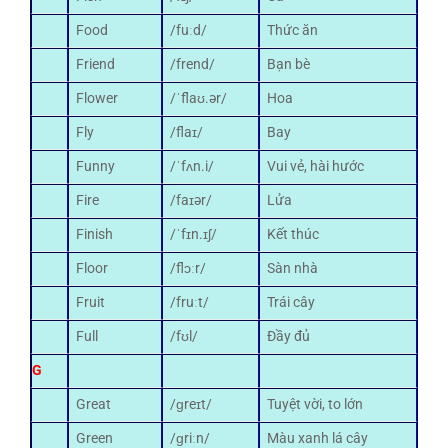
Food
/fuːd/
Thức ăn
Friend
/frend/
Bạn bè
Flower
/ˈflaʊ.ər/
Hoa
Fly
/flaɪ/
Bay
Funny
/ˈfʌn.i/
Vui vẻ, hài hước
Fire
/faɪər/
Lửa
Finish
/ˈfɪn.ɪʃ/
Kết thúc
Floor
/flɔːr/
Sàn nhà
Fruit
/fruːt/
Trái cây
Full
/fʊl/
Đầy đủ
G
Great
/ɡreɪt/
Tuyệt vời, to lớn
Green
/ɡriːn/
Màu xanh lá cây