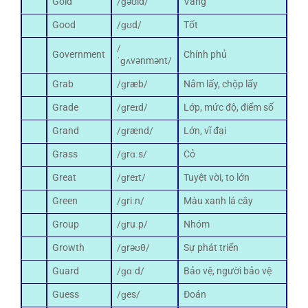
Gold
/ɡəʊld/
Vàng
Good
/ɡʊd/
Tốt
/
Government
Chính phủ
ˈɡʌvənmənt/
Grab
/ɡræb/
Nắm lấy, chộp lấy
Grade
/ɡreɪd/
Lớp, mức độ, điểm số
Grand
/ɡrænd/
Lớn, vĩ đại
Grass
/ɡrɑːs/
Cỏ
Great
/ɡreɪt/
Tuyệt vời, to lớn
Green
/ɡriːn/
Màu xanh lá cây
Group
/ɡruːp/
Nhóm
Growth
/ɡrəʊθ/
Sự phát triển
Guard
/ɡɑːd/
Bảo vệ, người bảo vệ
Guess
/ɡes/
Đoán