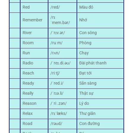
Red
/red/
Màu đỏ
/rɪ
Remember
Nhớ
ˈmem.bər/
River
/ˈrɪv.ər/
Con sông
Room
/ruːm/
Phòng
Run
/rʌn/
Chạy
Radio
/ˈreɪ.di.əʊ/
Đài phát thanh
Reach
/riːtʃ/
Đạt tới
Ready
/ˈred.i/
Sẵn sàng
Really
/ˈrɪə.li/
Thật sự
Reason
/ˈriː.zən/
Lý do
Relax
/rɪˈlæks/
Thư giãn
Road
/rəʊd/
Con đường