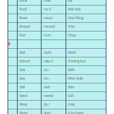
Rock
/rɒk/
Đá
Roof
/ruːf/
Mái nhà
Rose
/rəʊz/
Hoa hồng
Round
/raʊnd/
Tròn
Run
/rʌn/
Chạy
S
Salt
/sɒlt/
Muối
School
/skuːl/
Trường học
Sea
/siː/
Biển
See
/siː/
Nhìn thấy
Sell
/sel/
Bán
Send
/send/
Gửi
Shoe
/ʃuː/
Giày
Shop
/ʃɒp/
Cửa hàng