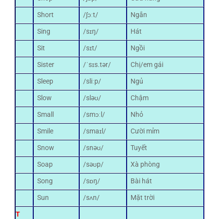
Short
/ʃɔːt/
Ngắn
Sing
/sɪŋ/
Hát
Sit
/sɪt/
Ngồi
Sister
/ˈsɪs.tər/
Chị/em gái
Sleep
/sliːp/
Ngủ
Slow
/sləʊ/
Chậm
Small
/smɔːl/
Nhỏ
Smile
/smaɪl/
Cười mỉm
Snow
/snəʊ/
Tuyết
Soap
/səʊp/
Xà phòng
Song
/sɒŋ/
Bài hát
Sun
/sʌn/
Mặt trời
T