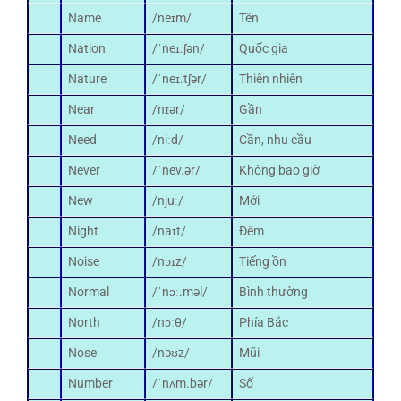
Name
/neɪm/
Tên
Nation
/ˈneɪ.ʃən/
Quốc gia
Nature
/ˈneɪ.tʃər/
Thiên nhiên
Near
/nɪər/
Gần
Need
/niːd/
Cần, nhu cầu
Never
/ˈnev.ər/
Không bao giờ
New
/njuː/
Mới
Night
/naɪt/
Đêm
Noise
/nɔɪz/
Tiếng ồn
Normal
/ˈnɔː.məl/
Bình thường
North
/nɔːθ/
Phía Bắc
Nose
/nəʊz/
Mũi
Number
/ˈnʌm.bər/
Số