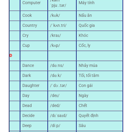
/kəm
Computer
Máy tính
ˈpjuː.tər/
Cook
/kʊk/
Nấu ăn
Country
/ˈkʌn.tri/
Quốc gia
Cry
/kraɪ/
Khóc
Cup
/kʌp/
Cốc, ly
D
Dance
/dɑːns/
Nhảy múa
Dark
/dɑːk/
Tối, tối tăm
Daughter
/ˈdɔː.tər/
Con gái
Day
/deɪ/
Ngày
Dead
/ded/
Chết
Decide
/dɪˈsaɪd/
Quyết định
Deep
/diːp/
Sâu