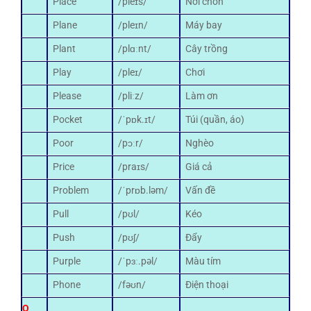
Place
/pleɪs/
Nơi chốn
Plane
/pleɪn/
Máy bay
Plant
/plɑːnt/
Cây trồng
Play
/pleɪ/
Chơi
Please
/pliːz/
Làm ơn
Pocket
/ˈpɒk.ɪt/
Túi (quần, áo)
Poor
/pɔːr/
Nghèo
Price
/praɪs/
Giá cả
Problem
/ˈprɒb.ləm/
Vấn đề
Pull
/pʊl/
Kéo
Push
/pʊʃ/
Đẩy
Purple
/ˈpɜː.pəl/
Màu tím
Phone
/fəʊn/
Điện thoại
Q