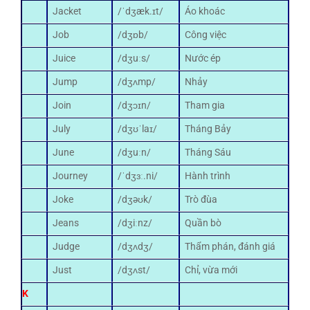
Jacket
/ˈdʒæk.ɪt/
Áo khoác
Job
/dʒɒb/
Công việc
Juice
/dʒuːs/
Nước ép
Jump
/dʒʌmp/
Nhảy
Join
/dʒɔɪn/
Tham gia
July
/dʒʊˈlaɪ/
Tháng Bảy
June
/dʒuːn/
Tháng Sáu
Journey
/ˈdʒɜː.ni/
Hành trình
Joke
/dʒəʊk/
Trò đùa
Jeans
/dʒiːnz/
Quần bò
Judge
/dʒʌdʒ/
Thẩm phán, đánh giá
Just
/dʒʌst/
Chỉ, vừa mới
K