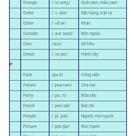
Orange
/ˈɒr.ɪndʒ/
Quả cam, màu cam
Order
/ˈɔː.dər/
Đặt hàng, trật tự
Other
/ˈʌð.ər/
Khác
Outside
/ˌaʊtˈsaɪd/
Bên ngoài
Own
/əʊn/
Sở hữu
Onion
/ˈʌn.jən/
Hành tây
P
Park
/pɑːk/
Công viên
Parent
/ˈpeə.rənt/
Cha mẹ
Party
/ˈpɑː.ti/
Bữa tiệc
Pencil
/ˈpen.səl/
Bút chì
People
/ˈpiː.pəl/
Người, mọi người
Picture
/ˈpɪk.tʃər/
Bức tranh