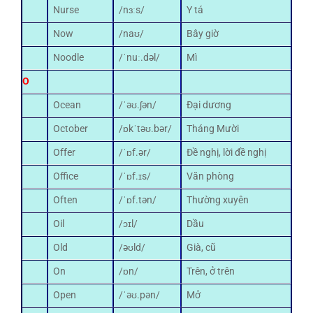
Nurse
/nɜːs/
Y tá
Now
/naʊ/
Bây giờ
Noodle
/ˈnuː.dəl/
Mì
O
Ocean
/ˈəʊ.ʃən/
Đại dương
October
/ɒkˈtəʊ.bər/
Tháng Mười
Offer
/ˈɒf.ər/
Đề nghị, lời đề nghị
Office
/ˈɒf.ɪs/
Văn phòng
Often
/ˈɒf.tən/
Thường xuyên
Oil
/ɔɪl/
Dầu
Old
/əʊld/
Già, cũ
On
/ɒn/
Trên, ở trên
Open
/ˈəʊ.pən/
Mở