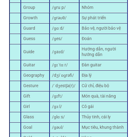
Group
/ɡruːp/
Nhóm
Growth
/ɡrəʊθ/
Sự phát triển
Guard
/ɡɑːd/
Bảo vệ, người bảo vệ
Guess
/ɡes/
Đoán
Hướng dẫn, người
Guide
/ɡaɪd/
hướng dẫn
Guitar
/ɡɪˈtɑːr/
Đàn guitar
Geography
/dʒiˈɒɡrəfi/
Địa lý
Gesture
/ˈdʒestʃə(r)/
Cử chỉ, điệu bộ
Gift
/ɡɪft/
Món quà, tài năng
Girl
/ɡɜːl/
Cô gái
Glass
/ɡlɑːs/
Thủy tinh, cái ly
Goal
/ɡəʊl/
Mục tiêu, khung thành