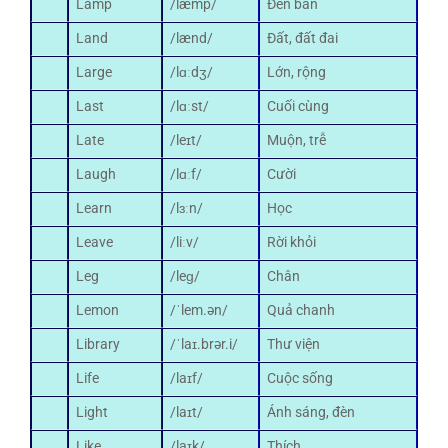
Lamp
/læmp/
Đèn bàn
Land
/lænd/
Đất, đất đai
Large
/lɑːdʒ/
Lớn, rộng
Last
/lɑːst/
Cuối cùng
Late
/leɪt/
Muộn, trễ
Laugh
/lɑːf/
Cười
Learn
/lɜːn/
Học
Leave
/liːv/
Rời khỏi
Leg
/leɡ/
Chân
Lemon
/ˈlem.ən/
Quả chanh
Library
/ˈlaɪ.brər.i/
Thư viện
Life
/laɪf/
Cuộc sống
Light
/laɪt/
Ánh sáng, đèn
Like
/laɪk/
Thích