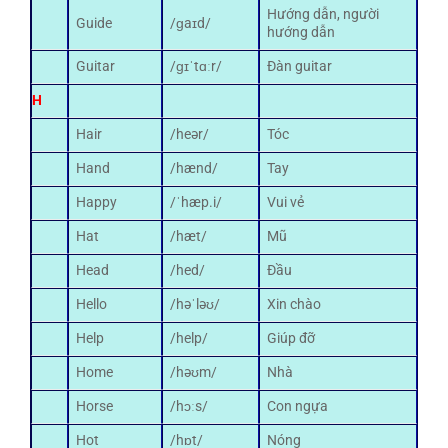
Hướng dẫn, người
Guide
/ɡaɪd/
hướng dẫn
Guitar
/ɡɪˈtɑːr/
Đàn guitar
H
Hair
/heər/
Tóc
Hand
/hænd/
Tay
Happy
/ˈhæp.i/
Vui vẻ
Hat
/hæt/
Mũ
Head
/hed/
Đầu
Hello
/həˈləʊ/
Xin chào
Help
/help/
Giúp đỡ
Home
/həʊm/
Nhà
Horse
/hɔːs/
Con ngựa
Hot
/hɒt/
Nóng