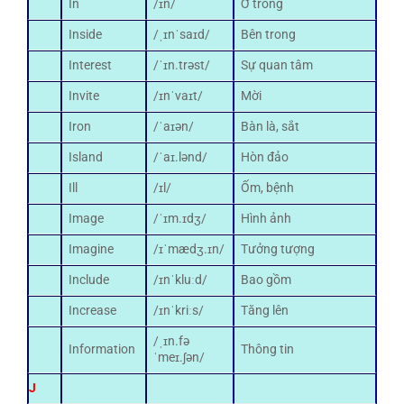
In
/ɪn/
Ở trong
Inside
/ˌɪnˈsaɪd/
Bên trong
Interest
/ˈɪn.trəst/
Sự quan tâm
Invite
/ɪnˈvaɪt/
Mời
Iron
/ˈaɪən/
Bàn là, sắt
Island
/ˈaɪ.lənd/
Hòn đảo
Ill
/ɪl/
Ốm, bệnh
Image
/ˈɪm.ɪdʒ/
Hình ảnh
Imagine
/ɪˈmædʒ.ɪn/
Tưởng tượng
Include
/ɪnˈkluːd/
Bao gồm
Increase
/ɪnˈkriːs/
Tăng lên
/ˌɪn.fə
Information
Thông tin
ˈmeɪ.ʃən/
J