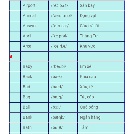
Airport
/ˈeə.pɔːt/
Sân bay
Animal
/ˈæn.ɪ.məl/
Động vật
Answer
/ˈɑːn.sər/
Câu trả lời
April
/ˈeɪ.prəl/
Tháng Tư
Area
/ˈeə.ri.ə/
Khu vực
B
Baby
/ˈbeɪ.bi/
Em bé
Back
/bæk/
Phía sau
Bad
/bæd/
Xấu, tệ
Bag
/bæɡ/
Túi, cặp
Ball
/bɔːl/
Quả bóng
Bank
/bæŋk/
Ngân hàng
Bath
/bɑːθ/
Tắm