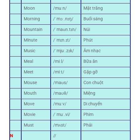
Moon
/muːn/
Mặt trăng
Morning
/ˈmɔː.nɪŋ/
Buổi sáng
Mountain
/ˈmaʊn.tɪn/
Núi
Minute
/ˈmɪn.ɪt/
Phút
Music
/ˈmjuː.zɪk/
Âm nhạc
Meal
/miːl/
Bữa ăn
Meet
/miːt/
Gặp gỡ
Mouse
/maʊs/
Con chuột
Mouth
/maʊθ/
Miệng
Move
/muːv/
Di chuyển
Movie
/ˈmuː.vi/
Phim
Must
/mʌst/
Phải
N
//