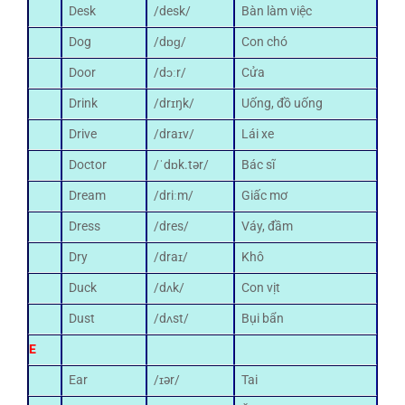
Desk
/desk/
Bàn làm việc
Dog
/dɒɡ/
Con chó
Door
/dɔːr/
Cửa
Drink
/drɪŋk/
Uống, đồ uống
Drive
/draɪv/
Lái xe
Doctor
/ˈdɒk.tər/
Bác sĩ
Dream
/driːm/
Giấc mơ
Dress
/dres/
Váy, đầm
Dry
/draɪ/
Khô
Duck
/dʌk/
Con vịt
Dust
/dʌst/
Bụi bẩn
E
Ear
/ɪər/
Tai