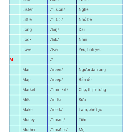
Listen
/ˈlɪs.ən/
Nghe
Little
/ˈlɪt.əl/
Nhỏ bé
Long
/lɒŋ/
Dài
Look
/lʊk/
Nhìn
Love
/lʌv/
Yêu, tình yêu
M
//
Man
/mæn/
Người đàn ông
Map
/mæp/
Bản đồ
Market
/ˈmɑː.kɪt/
Chợ, thị trường
Milk
/mɪlk/
Sữa
Make
/meɪk/
Làm, chế tạo
Money
/ˈmʌn.i/
Tiền
Mother
/ˈmʌð.ər/
Mẹ