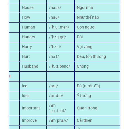
House
/haʊs/
Ngôi nhà
How
/haʊ/
Như thế nào
Human
/ˈhjuː.mən/
Con người
Hungry
/ˈhʌŋ.ɡri/
Đói
Hurry
/ˈhʌr.i/
Vội vàng
Hurt
/hɜːt/
Đau, tổn thương
Husband
/ˈhʌz.bənd/
Chồng
I
Ice
/aɪs/
Đá (nước đá)
Idea
/aɪˈdɪə/
Ý tưởng
/ɪm
Important
Quan trọng
ˈpɔː.tənt/
Improve
/ɪmˈpruːv/
Cải thiện