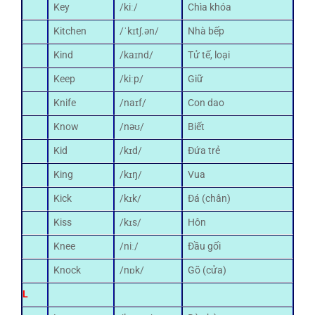
Key
/kiː/
Chìa khóa
Kitchen
/ˈkɪtʃ.ən/
Nhà bếp
Kind
/kaɪnd/
Tử tế, loại
Keep
/kiːp/
Giữ
Knife
/naɪf/
Con dao
Know
/nəʊ/
Biết
Kid
/kɪd/
Đứa trẻ
King
/kɪŋ/
Vua
Kick
/kɪk/
Đá (chân)
Kiss
/kɪs/
Hôn
Knee
/niː/
Đầu gối
Knock
/nɒk/
Gõ (cửa)
L