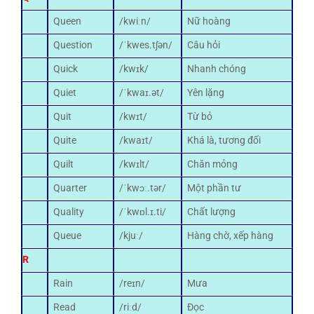
Queen
/kwiːn/
Nữ hoàng
Question
/ˈkwes.tʃən/
Câu hỏi
Quick
/kwɪk/
Nhanh chóng
Quiet
/ˈkwaɪ.ət/
Yên lặng
Quit
/kwɪt/
Từ bỏ
Quite
/kwaɪt/
Khá là, tương đối
Quilt
/kwɪlt/
Chăn mỏng
Quarter
/ˈkwɔː.tər/
Một phần tư
Quality
/ˈkwɒl.ɪ.ti/
Chất lượng
Queue
/kjuː/
Hàng chờ, xếp hàng
R
Rain
/reɪn/
Mưa
Read
/riːd/
Đọc