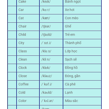
Cake
/keɪk/
Bánh ngọt
Car
/kɑːr/
Xe hơi
Cat
/kæt/
Con mèo
Chair
/tʃeər/
Ghế
Child
/tʃaɪld/
Trẻ em
City
/ˈsɪt.i/
Thành phố
Class
/klɑːs/
Lớp học
Clean
/kliːn/
Sạch sẽ
Clock
/klɒk/
Đồng hồ
Close
/kləʊz/
Đóng, gần
Coffee
/ˈkɒf.i/
Cà phê
Cold
/kəʊld/
Lạnh
Color
/ˈkʌl.ər/
Màu sắc