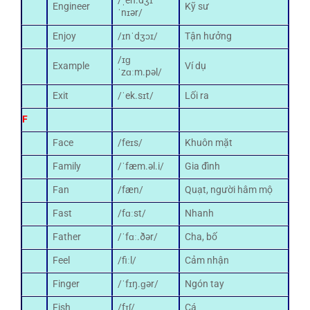
/ˌen.dʒɪ
Engineer
Kỹ sư
ˈnɪər/
Enjoy
/ɪnˈdʒɔɪ/
Tận hưởng
/ɪɡ
Example
Ví dụ
ˈzɑːm.pəl/
Exit
/ˈek.sɪt/
Lối ra
F
Face
/feɪs/
Khuôn mặt
Family
/ˈfæm.əl.i/
Gia đình
Fan
/fæn/
Quạt, người hâm mộ
Fast
/fɑːst/
Nhanh
Father
/ˈfɑː.ðər/
Cha, bố
Feel
/fiːl/
Cảm nhận
Finger
/ˈfɪŋ.ɡər/
Ngón tay
Fish
/fɪʃ/
Cá