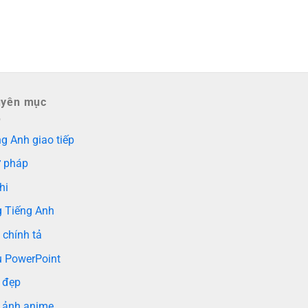
uyên mục
g Anh giao tiếp
 pháp
hi
g Tiếng Anh
 chính tả
 PowerPoint
 đẹp
 ảnh anime