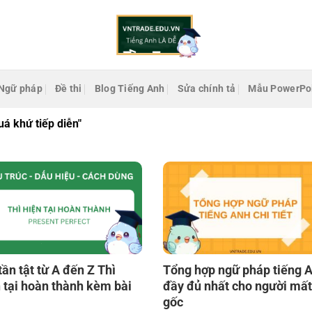
Ngữ pháp
Đề thi
Blog Tiếng Anh
Sửa chính tả
Mẫu PowerPo
uá khứ tiếp diễn"
tần tật từ A đến Z Thì
Tổng hợp ngữ pháp tiếng 
 tại hoàn thành kèm bài
đầy đủ nhất cho người mất
gốc