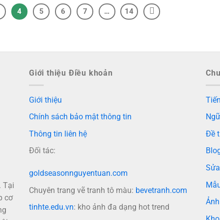
4
5
6
7
…
14
Giới thiệu Điều khoản
Ch
Giới thiệu
Tiến
Chính sách bảo mật thông tin
Ngữ
Thông tin liên hệ
Đề t
Đối tác:
Blo
Sửa
goldseasonnguyentuan.com
Mẫu
 Tại
Chuyên trang vẽ tranh tô màu:
bevetranh.com
p cơ
Ảnh
tinhte.edu.vn
: kho ảnh đa dạng hot trend
ng
Kho