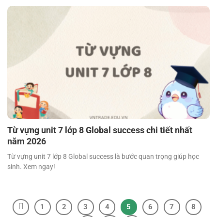
Từ vựng unit 7 lớp 8 Global success chi tiết nhất
năm 2026
Từ vựng unit 7 lớp 8 Global success là bước quan trọng giúp học
sinh. Xem ngay!
1
2
3
4
5
6
7
8