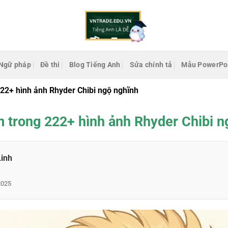
Ngữ pháp
Đề thi
Blog Tiếng Anh
Sửa chính tả
Mẫu PowerPo
22+ hình ảnh Rhyder Chibi ngộ nghĩnh
 trong 222+ hình ảnh Rhyder Chibi n
Linh
2025