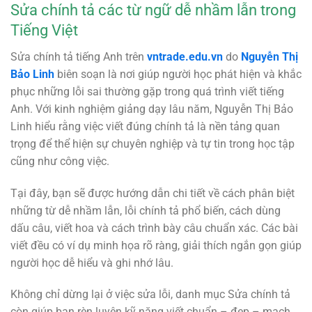
Sửa chính tả các từ ngữ dễ nhầm lẫn trong
Tiếng Việt
Sửa chính tả tiếng Anh trên
vntrade.edu.vn
do
Nguyễn Thị
Bảo Linh
biên soạn là nơi giúp người học phát hiện và khắc
phục những lỗi sai thường gặp trong quá trình viết tiếng
Anh. Với kinh nghiệm giảng dạy lâu năm, Nguyễn Thị Bảo
Linh hiểu rằng việc viết đúng chính tả là nền tảng quan
trọng để thể hiện sự chuyên nghiệp và tự tin trong học tập
cũng như công việc.
Tại đây, bạn sẽ được hướng dẫn chi tiết về cách phân biệt
những từ dễ nhầm lẫn, lỗi chính tả phổ biến, cách dùng
dấu câu, viết hoa và cách trình bày câu chuẩn xác. Các bài
viết đều có ví dụ minh họa rõ ràng, giải thích ngắn gọn giúp
người học dễ hiểu và ghi nhớ lâu.
Không chỉ dừng lại ở việc sửa lỗi, danh mục Sửa chính tả
còn giúp bạn rèn luyện kỹ năng viết chuẩn – đẹp – mạch