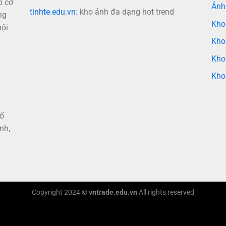
p cơ
Ảnh
tinhte.edu.vn
: kho ảnh đa dạng hot trend
ng
Kho
nội
Kho
Kho
Kho
hố
nh,
Copyright 2024 ©
vntrade.edu.vn
All rights reserved