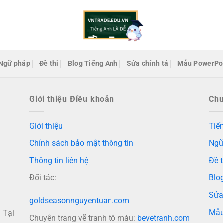
Ngữ pháp
Đề thi
Blog Tiếng Anh
Sửa chính tả
Mẫu PowerPo
Giới thiệu Điều khoản
Ch
Giới thiệu
Tiến
Chính sách bảo mật thông tin
Ngữ
Thông tin liên hệ
Đề t
Đối tác:
Blo
Sửa
goldseasonnguyentuan.com
Mẫu
 Tại
Chuyên trang vẽ tranh tô màu:
bevetranh.com