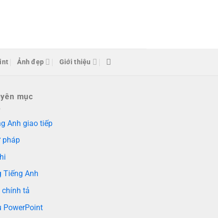
int
Ảnh đẹp
Giới thiệu
uyên mục
g Anh giao tiếp
 pháp
hi
g Tiếng Anh
 chính tả
 PowerPoint