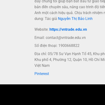
đây chúng tôi giúp bạn bắt đầu từ giao tiế
bản đến chuyên sâu, nâng cao trình độ tiế
Anh một cách hiệu quả. Chịu trách nhiệm 
dung: Tác giả
Nguyễn Thị Bảo Linh
Website:
https://vntrade.edu.vn
Email:
contact@vntrade.edu.vn
Số điện thoại: 1900668822
Địa chỉ: 05/78 Sư Vạn Hạnh Tổ 45, Khu p
Khu phố 4, Phường 12, Quận 10, Hồ Chí Mi
Việt Nam
Pinterest