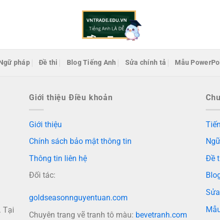
Ngữ pháp
Đề thi
Blog Tiếng Anh
Sửa chính tả
Mẫu PowerPo
Giới thiệu Điều khoản
Ch
Giới thiệu
Tiến
Chính sách bảo mật thông tin
Ngữ
Thông tin liên hệ
Đề t
Đối tác:
Blo
Sửa
goldseasonnguyentuan.com
Mẫu
 Tại
Chuyên trang vẽ tranh tô màu:
bevetranh.com