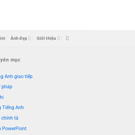
int
Ảnh đẹp
Giới thiệu
uyên mục
g Anh giao tiếp
 pháp
hi
g Tiếng Anh
 chính tả
 PowerPoint