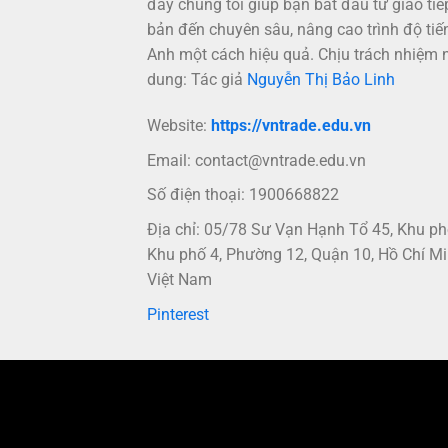
đây chúng tôi giúp bạn bắt đầu từ giao tiế
bản đến chuyên sâu, nâng cao trình độ tiế
Anh một cách hiệu quả. Chịu trách nhiệm 
dung: Tác giả
Nguyễn Thị Bảo Linh
Website:
https://vntrade.edu.vn
Email:
contact@vntrade.edu.vn
Số điện thoại: 1900668822
Địa chỉ: 05/78 Sư Vạn Hạnh Tổ 45, Khu p
Khu phố 4, Phường 12, Quận 10, Hồ Chí Mi
Việt Nam
Pinterest