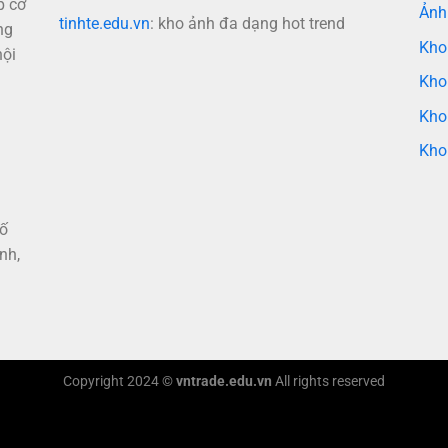
p cơ
Ảnh
tinhte.edu.vn
: kho ảnh đa dạng hot trend
ng
Kho
nội
Kho
Kho
Kho
hố
nh,
Copyright 2024 ©
vntrade.edu.vn
All rights reserved