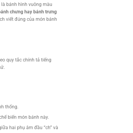
t là bánh hình vuông màu
bánh chưng hay bánh trưng
cách viết đúng của món bánh
heo quy tắc chính tả tiếng
sử.
nh thống.
 chế biến món bánh này.
giữa hai phụ âm đầu “ch” và