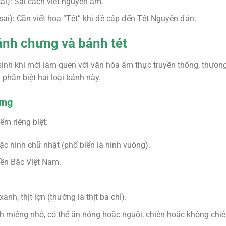
ai): Sai cách viết nguyên âm.
sai): Cần viết hoa “Tết” khi đề cập đến Tết Nguyên đán.
ánh chưng và bánh tét
 sinh khi mới làm quen với văn hóa ẩm thực truyền thống, thườ
 phân biệt hai loại bánh này.
ưng
m riêng biệt:
ặc hình chữ nhật (phổ biến là hình vuông).
iền Bắc Việt Nam.
anh, thịt lợn (thường là thịt ba chỉ).
h miếng nhỏ, có thể ăn nóng hoặc nguội, chiên hoặc không chiê