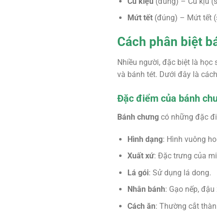
Củ kiệu
(đúng) – Củ kịu (s
Mứt tết
(đúng) – Mứt tết (
Cách phân biệt b
Nhiều người, đặc biệt là học
và bánh tét. Dưới đây là cách
Đặc điểm của bánh ch
Bánh chưng
có những đặc điể
Hình dạng
: Hình vuông ho
Xuất xứ
: Đặc trưng của m
Lá gói
: Sử dụng lá dong.
Nhân bánh
: Gạo nếp, đậu x
Cách ăn
: Thường cắt thàn