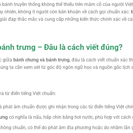
n bánh truyền thống không thể thiếu trên mâm cỗ của người Việ
Tuy nhiên, không ít người còn băn khoăn về cách gọi chuẩn xác:
 giải đáp thắc mắc và cung cấp những kiến thức chính xác về 
ánh trưng – Đâu là cách viết đúng?
c giữa
bánh chưng và bánh trưng
, đâu là cách viết chuẩn xác t
 chúng ta cần xem xét từ góc độ ngôn ngữ học và nguồn gốc lịch 
 từ điển tiếng Việt chuẩn:
và phát âm chuẩn được ghi nhận trong các từ điển tiếng Việt chí
hưng
có nghĩa là nấu, hấp chín bằng hơi nước, phù hợp với cách
 không chuẩn, có thể do phát âm địa phương hoặc do nhầm lẫn 