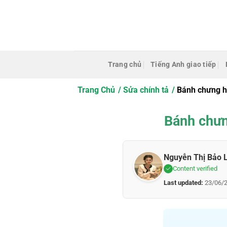
Bỏ
qua
nội
dung
Trang chủ
Tiếng Anh giao tiếp
Trang Chủ
Sửa chính tả
Bánh chưng ha
Bánh chưn
Nguyễn Thị Bảo 
Content verified
Last updated:
23/06/