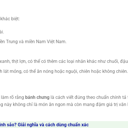
khác biệt:
ài.
iền Trung và miền Nam Việt Nam.
xanh, thịt lợn, có thể có thêm các loại nhân khác như chuối, đậ
h lát mỏng, có thể ăn nóng hoặc nguội, chiên hoặc không chiên.
ã làm rõ rằng
bánh chưng
là cách viết đúng theo chuẩn chính tả 
g này không chỉ là món ăn ngon mà còn mang đậm giá trị văn hó
tinh sảo? Giải nghĩa và cách dùng chuẩn xác