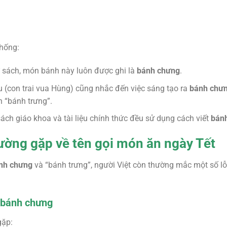
thống:
sử sách, món bánh này luôn được ghi là
bánh chưng
.
u (con trai vua Hùng) cũng nhắc đến việc sáng tạo ra
bánh chư
n “bánh trưng”.
ách giáo khoa và tài liệu chính thức đều sử dụng cách viết
bán
thường gặp về tên gọi món ăn ngày Tết
nh chưng
và “bánh trưng”, người Việt còn thường mắc một số lỗi 
ề bánh chưng
gặp: