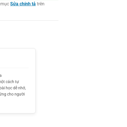
n mục
Sửa chính tả
trên
a
một cách tự
bài học dễ nhớ,
hứng cho người