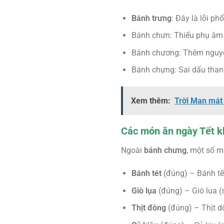
Bánh trưng
: Đây là lỗi ph
Bánh chưn: Thiếu phụ âm 
Bánh chương: Thêm nguyên
Bánh chựng: Sai dấu than
Xem thêm:
Trời Man mát
Các món ăn ngày Tết kh
Ngoài
bánh chưng
, một số m
Bánh tét
(đúng) – Bánh tết
Giò lụa
(đúng) – Giò lua (
Thịt đông
(đúng) – Thịt d