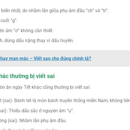
ổ biến nhất, do nhầm lẫn giữa phụ âm đầu “ch” và “tr”.
cuối “g”.
 âm “ơ” không cần thiết.
h, dùng dấu nặng thay vì dấu huyền.
 hay man mác – Viết sao cho đúng chính tả?
ác thường bị viết sai
ón ăn ngày Tết khác cũng thường bị viết sai:
 (sai): Bánh tét là món bánh truyền thống miền Nam, không liên
sai): Thiếu dấu sắc ở nguyên âm “ụ”.
ông (sai): Nhầm lẫn phụ âm đầu.