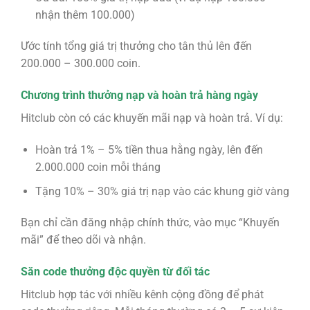
nhận thêm 100.000)
Ước tính tổng giá trị thưởng cho tân thủ lên đến
200.000 – 300.000 coin.
Chương trình thưởng nạp và hoàn trả hàng ngày
Hitclub còn có các khuyến mãi nạp và hoàn trả. Ví dụ:
Hoàn trả 1% – 5% tiền thua hằng ngày, lên đến
2.000.000 coin mỗi tháng
Tặng 10% – 30% giá trị nạp vào các khung giờ vàng
Bạn chỉ cần đăng nhập chính thức, vào mục “Khuyến
mãi” để theo dõi và nhận.
Săn code thưởng độc quyền từ đối tác
Hitclub hợp tác với nhiều kênh cộng đồng để phát