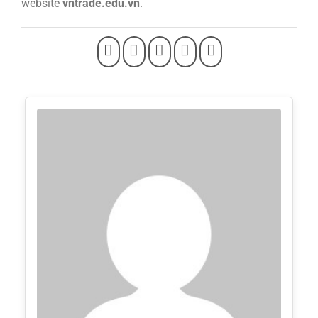
website
vntrade.edu.vn
.