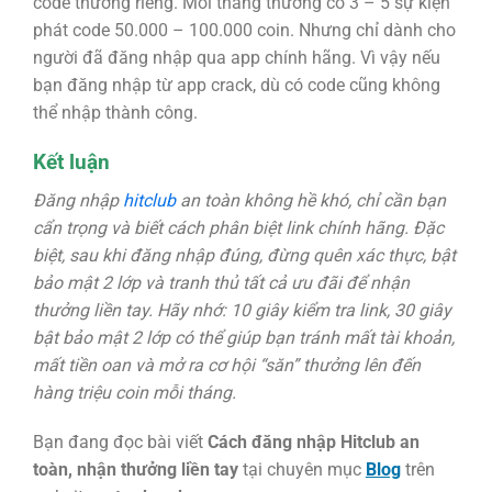
code thưởng riêng. Mỗi tháng thường có 3 – 5 sự kiện
phát code 50.000 – 100.000 coin. Nhưng chỉ dành cho
người đã đăng nhập qua app chính hãng. Vì vậy nếu
bạn đăng nhập từ app crack, dù có code cũng không
thể nhập thành công.
Kết luận
Đăng nhập
hitclub
an toàn không hề khó, chỉ cần bạn
cẩn trọng và biết cách phân biệt link chính hãng. Đặc
biệt, sau khi đăng nhập đúng, đừng quên xác thực, bật
bảo mật 2 lớp và tranh thủ tất cả ưu đãi để nhận
thưởng liền tay. Hãy nhớ: 10 giây kiểm tra link, 30 giây
bật bảo mật 2 lớp có thể giúp bạn tránh mất tài khoản,
mất tiền oan và mở ra cơ hội “săn” thưởng lên đến
hàng triệu coin mỗi tháng.
Bạn đang đọc bài viết
Cách đăng nhập Hitclub an
toàn, nhận thưởng liền tay
tại chuyên mục
Blog
trên