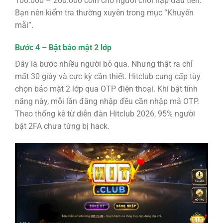
100.000 – 200.000 coin cho người chơi nạp đầu tiên.
Bạn nên kiểm tra thường xuyên trong mục “Khuyến
mãi”.
Bước 4 – Bật bảo mật 2 lớp
Đây là bước nhiều người bỏ qua. Nhưng thật ra chỉ
mất 30 giây và cực kỳ cần thiết. Hitclub cung cấp tùy
chọn bảo mật 2 lớp qua OTP điện thoại. Khi bật tính
năng này, mỗi lần đăng nhập đều cần nhập mã OTP.
Theo thống kê từ diễn đàn Hitclub 2026, 95% người
bật 2FA chưa từng bị hack.