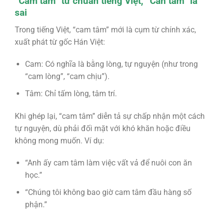
“Cam tâm” từ chuẩn tiếng Việt, “Can tâm” là
sai
Trong tiếng Việt, “cam tâm” mới là cụm từ chính xác,
xuất phát từ gốc Hán Việt:
Cam: Có nghĩa là bằng lòng, tự nguyện (như trong
“cam lòng”, “cam chịu”).
Tâm: Chỉ tấm lòng, tâm trí.
Khi ghép lại, “cam tâm” diễn tả sự chấp nhận một cách
tự nguyện, dù phải đối mặt với khó khăn hoặc điều
không mong muốn. Ví dụ:
“Anh ấy cam tâm làm việc vất vả để nuôi con ăn
học.”
“Chúng tôi không bao giờ cam tâm đầu hàng số
phận.”