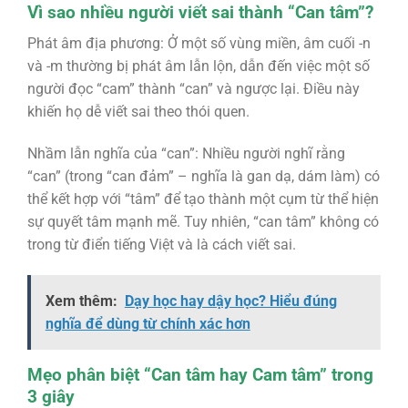
Vì sao nhiều người viết sai thành “Can tâm”?
Phát âm địa phương: Ở một số vùng miền, âm cuối -n
và -m thường bị phát âm lẫn lộn, dẫn đến việc một số
người đọc “cam” thành “can” và ngược lại. Điều này
khiến họ dễ viết sai theo thói quen.
Nhầm lẫn nghĩa của “can”: Nhiều người nghĩ rằng
“can” (trong “can đảm” – nghĩa là gan dạ, dám làm) có
thể kết hợp với “tâm” để tạo thành một cụm từ thể hiện
sự quyết tâm mạnh mẽ. Tuy nhiên, “can tâm” không có
trong từ điển tiếng Việt và là cách viết sai.
Xem thêm:
Dạy học hay dậy học? Hiểu đúng
nghĩa để dùng từ chính xác hơn
Mẹo phân biệt “Can tâm hay Cam tâm” trong
3 giây