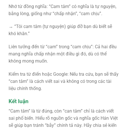
Nhớ từ đồng nghĩa: “Cam tâm” có nghĩa là tự nguyện,
bằng lòng, giống như “chấp nhận”, “cam chịu”.
→ “Tôi cam tâm (tự nguyện) giúp đỡ bạn dù biết sẽ
khó khăn.”
Liên tưởng đến từ “cam” trong “cam chịu”: Cả hai đều
mang nghĩa chấp nhận một điều gì đó, dù có thể
không mong muốn.
Kiểm tra từ điển hoặc Google: Nếu tra cứu, bạn sẽ thấy
“can tâm” là cách viết sai và không có trong các tài
liệu chính thống.
Kết luận
“Cam tâm” là từ đúng, còn “can tâm” chỉ là cách viết
sai phổ biến. Hiểu rõ nguồn gốc và nghĩa gốc Hán Việt
sẽ giúp bạn tránh “bẫy” chính tả này. Hãy chia sẻ kiến