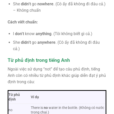
She
didn’t
go
nowhere
. (Cô ấy đã không đi đâu cả.)
– Không chuẩn
Cách viết chuẩn:
I
don’t
know
anything
. (Tôi không biết gì cả.)
She
didn’t
go
anywhere
. (Cô ấy đã không đi đâu
cả.)
Từ phủ định trong tiếng Anh
Ngoài việc sử dụng “not” để tạo câu phủ định, tiếng
Anh còn có nhiều từ phủ định khác giúp diễn đạt ý phủ
định trong câu:
Từ phủ
Ví dụ
định
There is
no
water in the bottle. (Không có nước
no
trong chai.)