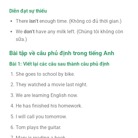
Diễn đạt sự thiếu
There
isn’t
enough time. (Không có đủ thời gian.)
We
don’t
have any milk left. (Chúng tôi không còn
sữa.)
Bài tập về câu phủ định trong tiếng Anh
Bài 1: Viết lại các câu sau thành câu phủ định
She goes to school by bike.
They watched a movie last night.
We are learning English now.
He has finished his homework.
I will call you tomorrow.
Tom plays the guitar.
Mary is reading a book.