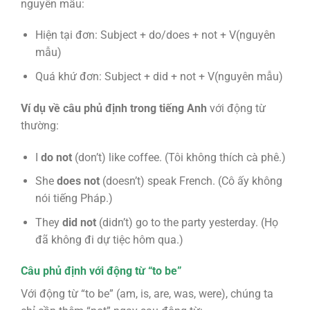
nguyên mẫu:
Hiện tại đơn: Subject + do/does + not + V(nguyên
mẫu)
Quá khứ đơn: Subject + did + not + V(nguyên mẫu)
Ví dụ về câu phủ định trong tiếng Anh
với động từ
thường:
I
do not
(don’t) like coffee. (Tôi không thích cà phê.)
She
does not
(doesn’t) speak French. (Cô ấy không
nói tiếng Pháp.)
They
did not
(didn’t) go to the party yesterday. (Họ
đã không đi dự tiệc hôm qua.)
Câu phủ định với động từ “to be”
Với động từ “to be” (am, is, are, was, were), chúng ta