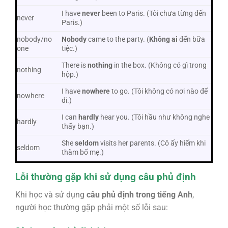
I have
never
been to Paris. (Tôi chưa từng đến
never
Paris.)
nobody/no
Nobody
came to the party. (
Không ai
đến bữa
one
tiệc.)
There is
nothing
in the box. (Không có gì trong
nothing
hộp.)
I have
nowhere
to go. (Tôi không có nơi nào để
nowhere
đi.)
I can
hardly
hear you. (Tôi hầu như không nghe
hardly
thấy bạn.)
She
seldom
visits her parents. (Cô ấy hiếm khi
seldom
thăm bố mẹ.)
Lỗi thường gặp khi sử dụng câu phủ định
Khi học và sử dụng
câu phủ định trong tiếng Anh
,
người học thường gặp phải một số lỗi sau: