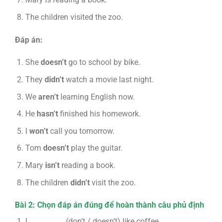
The children visited the zoo.
Đáp án:
She
doesn’t
go to school by bike.
They
didn’t
watch a movie last night.
We
aren’t
learning English now.
He
hasn’t
finished his homework.
I
won’t
call you tomorrow.
Tom
doesn’t
play the guitar.
Mary
isn’t
reading a book.
The children
didn’t
visit the zoo.
Bài 2: Chọn đáp án đúng để hoàn thành câu phủ định
I __________ (don’t / doesn’t) like coffee.