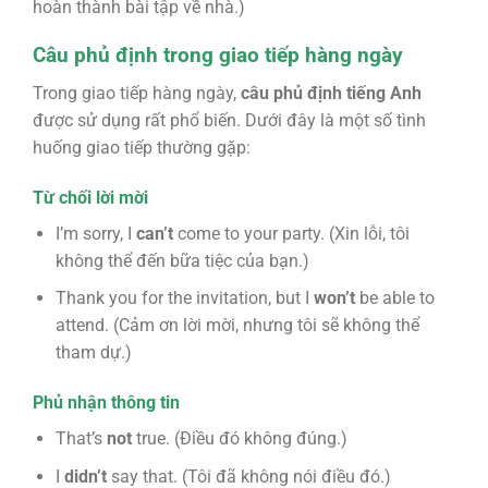
hoàn thành bài tập về nhà.)
Câu phủ định trong giao tiếp hàng ngày
Trong giao tiếp hàng ngày,
câu phủ định tiếng Anh
được sử dụng rất phổ biến. Dưới đây là một số tình
huống giao tiếp thường gặp:
Từ chối lời mời
I’m sorry, I
can’t
come to your party. (Xin lỗi, tôi
không thể đến bữa tiệc của bạn.)
Thank you for the invitation, but I
won’t
be able to
attend. (Cảm ơn lời mời, nhưng tôi sẽ không thể
tham dự.)
Phủ nhận thông tin
That’s
not
true. (Điều đó không đúng.)
I
didn’t
say that. (Tôi đã không nói điều đó.)