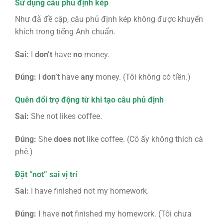
Sử dụng câu phủ định kép
Như đã đề cập, câu phủ định kép không được khuyến
khích trong tiếng Anh chuẩn.
Sai:
I
don’t
have
no
money.
Đúng:
I
don’t
have
any
money. (Tôi không có tiền.)
Quên đổi trợ động từ khi tạo câu phủ định
Sai:
She not likes coffee.
Đúng:
She
does not
like coffee. (Cô ấy không thích cà
phê.)
Đặt “not” sai vị trí
Sai:
I have finished not my homework.
Đúng:
I have
not
finished my homework. (Tôi chưa