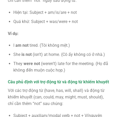
chỉ cần thêm “not” ngay sau động từ:
Hiện tại: Subject + am/is/are + not
Quá khứ: Subject + was/were + not
Ví dụ:
I
am not
tired. (Tôi không mệt.)
She
is not
(isn’t) at home. (Cô ấy không có ở nhà.)
They
were not
(weren’t) late for the meeting. (Họ đã
không đến muộn cuộc họp.)
Câu phủ định với trợ động từ và động từ khiếm khuyết
Với các trợ động từ (have, has, will, shall) và động từ
khiếm khuyết (can, could, may, might, must, should),
chỉ cần thêm “not” sau chúng:
Subject + auxiliary/modal verb + not + V(nguyên