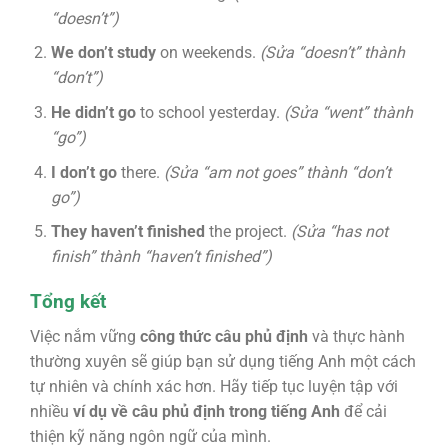
“doesn’t”)
We don’t study
on weekends.
(Sửa “doesn’t” thành
“don’t”)
He didn’t go
to school yesterday.
(Sửa “went” thành
“go”)
I don’t go
there.
(Sửa “am not goes” thành “don’t
go”)
They haven’t finished
the project.
(Sửa “has not
finish” thành “haven’t finished”)
Tổng kết
Việc nắm vững
công thức câu phủ định
và thực hành
thường xuyên sẽ giúp bạn sử dụng tiếng Anh một cách
tự nhiên và chính xác hơn. Hãy tiếp tục luyện tập với
nhiều
ví dụ về câu phủ định trong tiếng Anh
để cải
thiện kỹ năng ngôn ngữ của mình.