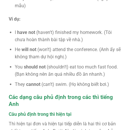
mẫu)
Ví dụ:
I
have not
(haven’t) finished my homework. (Tôi
chưa hoàn thành bài tập về nhà.)
He
will not
(won’t) attend the conference. (Anh ấy sẽ
không tham dự hội nghị.)
You
should not
(shouldn’t) eat too much fast food.
(Bạn không nên ăn quá nhiều đồ ăn nhanh.)
They
cannot
(can’t) swim. (Họ không biết bơi.)
Các dạng câu phủ định trong các thì tiếng
Anh
Câu phủ định trong thì hiện tại
Thì hiện tại đơn và hiện tại tiếp diễn là hai thì cơ bản