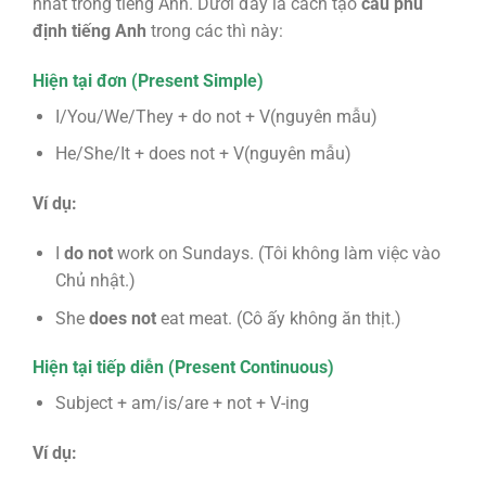
nhất trong tiếng Anh. Dưới đây là cách tạo
câu phủ
định tiếng Anh
trong các thì này:
Hiện tại đơn (Present Simple)
I/You/We/They + do not + V(nguyên mẫu)
He/She/It + does not + V(nguyên mẫu)
Ví dụ:
I
do not
work on Sundays. (Tôi không làm việc vào
Chủ nhật.)
She
does not
eat meat. (Cô ấy không ăn thịt.)
Hiện tại tiếp diễn (Present Continuous)
Subject + am/is/are + not + V-ing
Ví dụ: