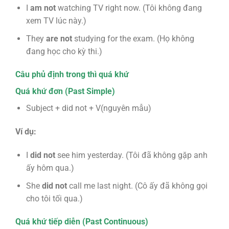
I
am not
watching TV right now. (Tôi không đang
xem TV lúc này.)
They
are not
studying for the exam. (Họ không
đang học cho kỳ thi.)
Câu phủ định trong thì quá khứ
Quá khứ đơn (Past Simple)
Subject + did not + V(nguyên mẫu)
Ví dụ:
I
did not
see him yesterday. (Tôi đã không gặp anh
ấy hôm qua.)
She
did not
call me last night. (Cô ấy đã không gọi
cho tôi tối qua.)
Quá khứ tiếp diễn (Past Continuous)