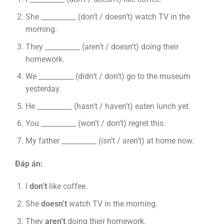
She __________ (don’t / doesn’t) watch TV in the
morning.
They __________ (aren’t / doesn’t) doing their
homework.
We __________ (didn’t / don’t) go to the museum
yesterday.
He __________ (hasn’t / haven’t) eaten lunch yet.
You __________ (won’t / don’t) regret this.
My father __________ (isn’t / aren’t) at home now.
Đáp án:
I
don’t
like coffee.
She
doesn’t
watch TV in the morning.
They
aren’t
doing their homework.