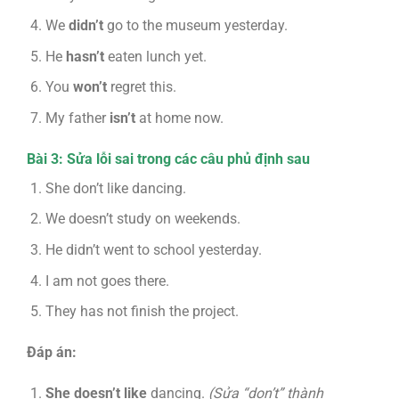
We
didn’t
go to the museum yesterday.
He
hasn’t
eaten lunch yet.
You
won’t
regret this.
My father
isn’t
at home now.
Bài 3: Sửa lỗi sai trong các câu phủ định sau
She don’t like dancing.
We doesn’t study on weekends.
He didn’t went to school yesterday.
I am not goes there.
They has not finish the project.
Đáp án:
She doesn’t like
dancing.
(Sửa “don’t” thành