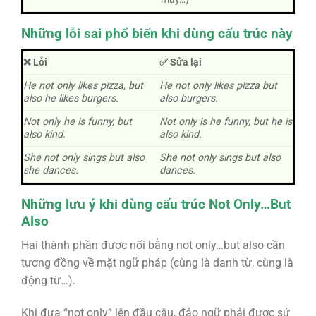
Những lỗi sai phổ biến khi dùng cấu trúc này
❌ Lỗi
✅ Sửa lại
He not only likes pizza, but
He not only likes pizza but
also he likes burgers.
also burgers.
Not only he is funny, but
Not only is he funny, but he is
also kind.
also kind.
She not only sings but also
She not only sings but also
she dances.
dances.
Những lưu ý khi dùng cấu trúc Not Only…But
Also
Hai thành phần được nối bằng not only…but also cần
tương đồng về mặt ngữ pháp (cùng là danh từ, cùng là
động từ…).
Khi đưa “not only” lên đầu câu, đảo ngữ phải được sử