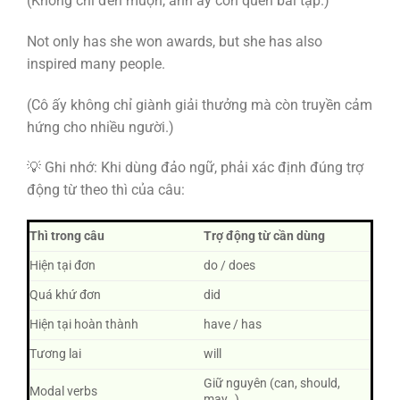
(Không chỉ đến muộn, anh ấy còn quên bài tập.)
Not only has she won awards, but she has also
inspired many people.
(Cô ấy không chỉ giành giải thưởng mà còn truyền cảm
hứng cho nhiều người.)
💡 Ghi nhớ: Khi dùng đảo ngữ, phải xác định đúng trợ
động từ theo thì của câu:
Thì trong câu
Trợ động từ cần dùng
Hiện tại đơn
do / does
Quá khứ đơn
did
Hiện tại hoàn thành
have / has
Tương lai
will
Giữ nguyên (can, should,
Modal verbs
may…)