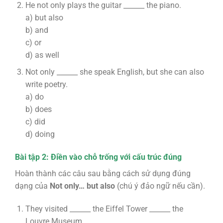
He not only plays the guitar ______ the piano.
a) but also
b) and
c) or
d) as well
Not only ______ she speak English, but she can also
write poetry.
a) do
b) does
c) did
d) doing
Bài tập 2: Điền vào chỗ trống với cấu trúc đúng
Hoàn thành các câu sau bằng cách sử dụng đúng
dạng của
Not only… but also
(chú ý đảo ngữ nếu cần).
They visited ______ the Eiffel Tower ______ the
Louvre Museum.