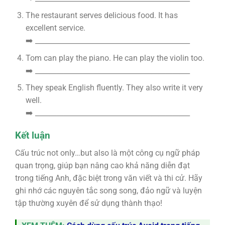
The restaurant serves delicious food. It has
excellent service.
➡️ ____________________________________________
Tom can play the piano. He can play the violin too.
➡️ ____________________________________________
They speak English fluently. They also write it very
well.
➡️ ____________________________________________
Kết luận
Cấu trúc not only…but also là một công cụ ngữ pháp
quan trọng, giúp bạn nâng cao khả năng diễn đạt
trong tiếng Anh, đặc biệt trong văn viết và thi cử. Hãy
ghi nhớ các nguyên tắc song song, đảo ngữ và luyện
tập thường xuyên để sử dụng thành thạo!