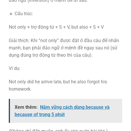
đảo ngữ (inversion) ở mệnh đề đi sau.
🔹 Cấu trúc:
Not only + trợ động từ + S + V, but also + S + V
Giải thích: Khi “not only” được đặt ở đầu câu để nhấn
mạnh, bạn phải đảo ngữ ở mệnh đề ngay sau nó (sử
dụng đúng trợ động từ theo thì của câu).
Ví dụ:
Not only did he arrive late, but he also forgot his
homework.
Xem thêm:
Nắm vững cách dùng because và
because of trong 5 phút