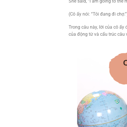
She said, “I am going to the 
(Cô ấy nói: “Tôi đang đi chợ.”
Trong câu này, lời của cô ấy 
của động từ và cấu trúc câu 