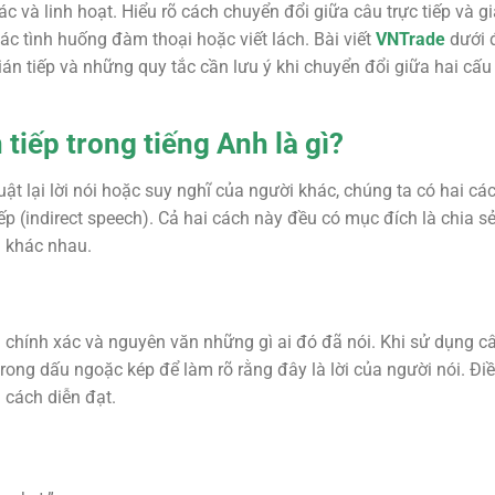
 và linh hoạt. Hiểu rõ cách chuyển đổi giữa câu trực tiếp và gi
các tình huống đàm thoại hoặc viết lách. Bài viết
VNTrade
dưới đ
ián tiếp và những quy tắc cần lưu ý khi chuyển đổi giữa hai cấu 
 tiếp trong tiếng Anh là gì?
ật lại lời nói hoặc suy nghĩ của người khác, chúng ta có hai các
iếp (indirect speech). Cả hai cách này đều có mục đích là chia s
 khác nhau.
ại chính xác và nguyên văn những gì ai đó đã nói. Khi sử dụng câu
ong dấu ngoặc kép để làm rõ rằng đây là lời của người nói. Điề
 cách diễn đạt.