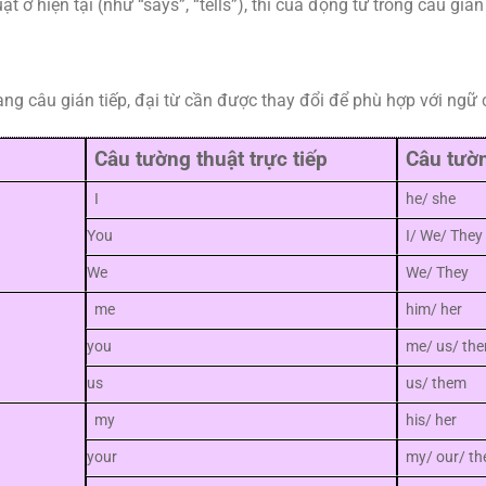
 ở hiện tại (như “says”, “tells”), thì của động từ trong câu gián
sang câu gián tiếp, đại từ cần được thay đổi để phù hợp với ngữ
Câu tường thuật trực tiếp
Câu tườn
I
he/ she
You
I/ We/ They
We
We/ They
me
him/ her
you
me/ us/ th
us
us/ them
my
his/ her
your
my/ our/ the