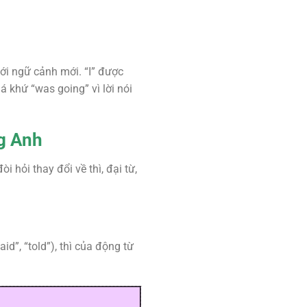
với ngữ cảnh mới. “I” được
á khứ “was going” vì lời nói
ng Anh
 hỏi thay đổi về thì, đại từ,
id”, “told”), thì của động từ