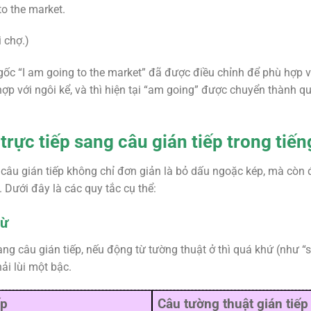
to the market.
 chợ.)
 gốc “I am going to the market” đã được điều chỉnh để phù hợp 
ợp với ngôi kể, và thì hiện tại “am going” được chuyển thành qu
rực tiếp sang câu gián tiếp trong tiế
câu gián tiếp không chỉ đơn giản là bỏ dấu ngoặc kép, mà còn đòi
. Dưới đây là các quy tắc cụ thể:
từ
ang câu gián tiếp, nếu động từ tường thuật ở thì quá khứ (như “sa
ải lùi một bậc.
ếp
Câu tường thuật gián tiếp