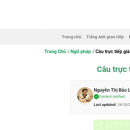
Bỏ
qua
nội
dung
Trang chủ
Tiếng Anh giao tiếp
Trang Chủ
Ngữ pháp
Câu trực tiếp gi
Câu trực 
Nguyễn Thị Bảo 
Content verified
Last updated:
18/10/