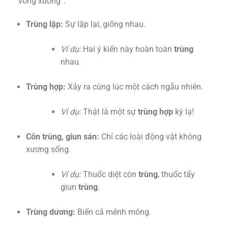
“võng xuống”:
Trùng lặp:
Sự lặp lại, giống nhau.
Ví dụ:
Hai ý kiến này hoàn toàn
trùng
nhau.
Trùng hợp:
Xảy ra cùng lúc một cách ngẫu nhiên.
Ví dụ:
Thật là một sự
trùng hợp
kỳ lạ!
Côn trùng, giun sán:
Chỉ các loài động vật không
xương sống.
Ví dụ:
Thuốc diệt côn
trùng
, thuốc tẩy
giun
trùng
.
Trùng dương:
Biển cả mênh mông.