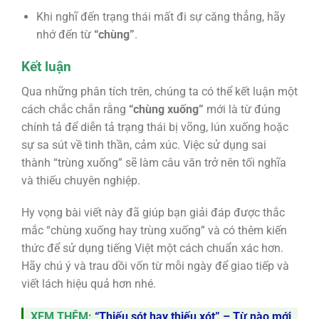
Khi nghĩ đến trạng thái mất đi sự căng thẳng, hãy
nhớ đến từ
“chùng”
.
Kết luận
Qua những phân tích trên, chúng ta có thể kết luận một
cách chắc chắn rằng
“chùng xuống”
mới là từ đúng
chính tả để diễn tả trạng thái bị võng, lún xuống hoặc
sự sa sút về tinh thần, cảm xúc. Việc sử dụng sai
thành “trùng xuống” sẽ làm câu văn trở nên tối nghĩa
và thiếu chuyên nghiệp.
Hy vọng bài viết này đã giúp bạn giải đáp được thắc
mắc “chùng xuống hay trùng xuống” và có thêm kiến
thức để sử dụng tiếng Việt một cách chuẩn xác hơn.
Hãy chú ý và trau dồi vốn từ mỗi ngày để giao tiếp và
viết lách hiệu quả hơn nhé.
XEM THÊM:
“Thiếu sót hay thiếu xót” – Từ nào mới