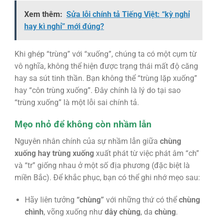
Xem thêm:
Sửa lỗi chính tả Tiếng Việt: “kỳ nghỉ
hay kì nghỉ” mới đúng?
Khi ghép “trùng” với “xuống”, chúng ta có một cụm từ
vô nghĩa, không thể hiện được trạng thái mất độ căng
hay sa sút tinh thần. Bạn không thể “trùng lặp xuống”
hay “côn trùng xuống”. Đây chính là lý do tại sao
“trùng xuống” là một lỗi sai chính tả.
Mẹo nhỏ để không còn nhầm lẫn
Nguyên nhân chính của sự nhầm lẫn giữa
chùng
xuống hay trùng xuống
xuất phát từ việc phát âm “ch”
và “tr” giống nhau ở một số địa phương (đặc biệt là
miền Bắc). Để khắc phục, bạn có thể ghi nhớ mẹo sau:
Hãy liên tưởng
“chùng”
với những thứ có thể
chùng
chình
, võng xuống như
dây chùng
, da
chùng
.