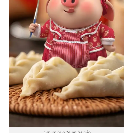
Lợn chibi cute ăn há cảo