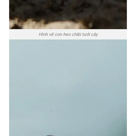
Hình vẽ con heo chibi tưới cây