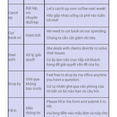
Bắt kịp,
Let’s catch up over coffee next week!
Catch
trò
Hãy gặp nhau uống cà phê vào tuần
up
chuyện
tới nhé!
đuổi kịp
We need to cut back on our spending.
Cut
Giảm bớt
back on
Chúng ta cần cắt giảm chi tiêu.
She deals with clients directly to solve
their issues.
Deal
Xử lý, giải
with
quyết
Cô ấy làm việc trực tiếp với khách
hàng để giải quyết vấn đề của họ.
Feel free to drop by my office anytime
Ghé qua
you have a question.
Drop by
không
Cứ tự nhiên ghé qua văn phòng của
báo trước
tôi bất cứ lúc nào bạn có câu hỏi.
Please fill in the form and submit it to
HR.
Điền
Fill in
thông tin
Vui lòng điền vào mẫu đơn và nộp cho