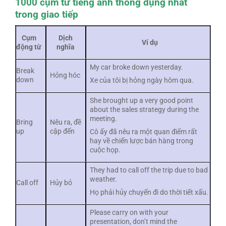
1000 cụm từ tiếng anh thông dụng nhất
trong giao tiếp
Cụm
Dịch
Ví dụ
động từ
nghĩa
My car broke down yesterday.
Break
Hỏng hóc
down
Xe của tôi bị hỏng ngày hôm qua.
She brought up a very good point
about the sales strategy during the
meeting.
Bring
Nêu ra, đề
up
cập đến
Cô ấy đã nêu ra một quan điểm rất
hay về chiến lược bán hàng trong
cuộc họp.
They had to call off the trip due to bad
weather.
Call off
Hủy bỏ
Họ phải hủy chuyến đi do thời tiết xấu.
Please carry on with your
presentation, don’t mind the