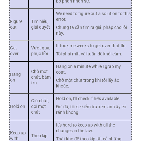
bộ phận nhân sự.
We need to figure out a solution to this
error.
Figure
Tìm hiểu,
out
giải quyết
Chúng ta cần tìm ra giải pháp cho lỗi
này.
It took me weeks to get over that flu.
Get
Vượt qua,
over
phục hồi
Tôi phải mất vài tuần để khỏi cúm.
Hang on a minute while I grab my
Chờ một
coat.
Hang
chút, bám
on
Chờ một chút trong khi tôi lấy áo
trụ
khoác.
Hold on, I’ll check if he’s available.
Giữ chặt,
Hold on
đợi một
Đợi đã, tôi sẽ kiểm tra xem anh ấy có
chút
rảnh không.
It’s hard to keep up with all the
changes in the law.
Keep up
Theo kịp
with
Thật khó để theo kịp tất cả những