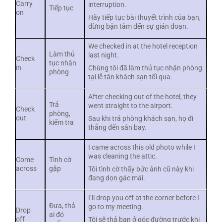
Carry
interruption.
Tiếp tục
on
Hãy tiếp tục bài thuyết trình của bạn,
đừng bận tâm đến sự gián đoạn.
We checked in at the hotel reception
Làm thủ
last night.
Check
tục nhận
in
Chúng tôi đã làm thủ tục nhận phòng
phòng
tại lễ tân khách sạn tối qua.
After checking out of the hotel, they
Trả
went straight to the airport.
Check
phòng,
out
Sau khi trả phòng khách sạn, họ đi
kiểm tra
thẳng đến sân bay.
I came across this old photo while I
was cleaning the attic.
Come
Tình cờ
across
gặp
Tôi tình cờ thấy bức ảnh cũ này khi
đang dọn gác mái.
I’ll drop you off at the corner before I
Đưa, thả
go to my meeting.
Drop
ai đó
off
Tôi sẽ thả bạn ở góc đường trước khi