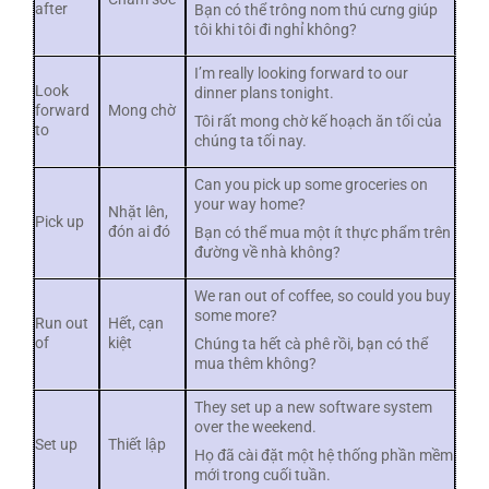
after
Bạn có thể trông nom thú cưng giúp
tôi khi tôi đi nghỉ không?
I’m really looking forward to our
Look
dinner plans tonight.
forward
Mong chờ
Tôi rất mong chờ kế hoạch ăn tối của
to
chúng ta tối nay.
Can you pick up some groceries on
your way home?
Nhặt lên,
Pick up
đón ai đó
Bạn có thể mua một ít thực phẩm trên
đường về nhà không?
We ran out of coffee, so could you buy
some more?
Run out
Hết, cạn
of
kiệt
Chúng ta hết cà phê rồi, bạn có thể
mua thêm không?
They set up a new software system
over the weekend.
Set up
Thiết lập
Họ đã cài đặt một hệ thống phần mềm
mới trong cuối tuần.