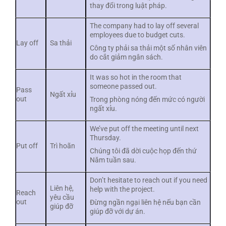
thay đổi trong luật pháp.
The company had to lay off several
employees due to budget cuts.
Lay off
Sa thải
Công ty phải sa thải một số nhân viên
do cắt giảm ngân sách.
It was so hot in the room that
someone passed out.
Pass
Ngất xỉu
out
Trong phòng nóng đến mức có người
ngất xỉu.
We’ve put off the meeting until next
Thursday.
Put off
Trì hoãn
Chúng tôi đã dời cuộc họp đến thứ
Năm tuần sau.
Don’t hesitate to reach out if you need
Liên hệ,
help with the project.
Reach
yêu cầu
out
Đừng ngần ngại liên hệ nếu bạn cần
giúp đỡ
giúp đỡ với dự án.