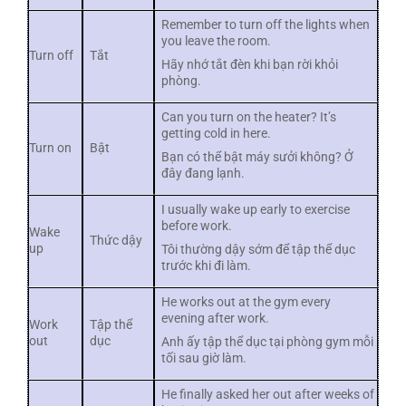
Remember to turn off the lights when
you leave the room.
Turn off
Tắt
Hãy nhớ tắt đèn khi bạn rời khỏi
phòng.
Can you turn on the heater? It’s
getting cold in here.
Turn on
Bật
Bạn có thể bật máy sưởi không? Ở
đây đang lạnh.
I usually wake up early to exercise
before work.
Wake
Thức dậy
up
Tôi thường dậy sớm để tập thể dục
trước khi đi làm.
He works out at the gym every
evening after work.
Work
Tập thể
out
dục
Anh ấy tập thể dục tại phòng gym mỗi
tối sau giờ làm.
He finally asked her out after weeks of