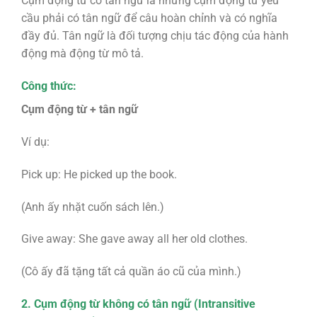
Cụm động từ có tân ngữ là những cụm động từ yêu
cầu phải có tân ngữ để câu hoàn chỉnh và có nghĩa
đầy đủ. Tân ngữ là đối tượng chịu tác động của hành
động mà động từ mô tả.
Công thức:
Cụm động từ + tân ngữ
Ví dụ:
Pick up: He picked up the book.
(Anh ấy nhặt cuốn sách lên.)
Give away: She gave away all her old clothes.
(Cô ấy đã tặng tất cả quần áo cũ của mình.)
2. Cụm động từ không có tân ngữ (Intransitive