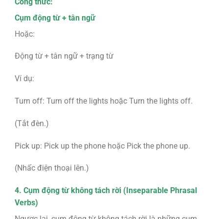
Công thức:
Cụm động từ + tân ngữ
Hoặc:
Động từ + tân ngữ + trạng từ
Ví dụ:
Turn off: Turn off the lights hoặc Turn the lights off.
(Tắt đèn.)
Pick up: Pick up the phone hoặc Pick the phone up.
(Nhấc điện thoại lên.)
4. Cụm động từ không tách rời (Inseparable Phrasal
Verbs)
Ngược lại, cụm động từ không tách rời là những cụm