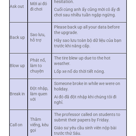
hesitation.
Mời ai đó
Ask out
đi chơi
Cuối cùng anh ấy cũng mời cô ấy đi
chơi sau nhiều tuần ngập ngừng.
Please back up all your data before
the upgrade.
Sao lưu,
Back up
hỗ trợ
Hãy sao lưu toàn bộ dữ liệu của bạn
trước khi nâng cấp.
The tire blew up due to the hot
Phát nổ,
weather.
Blow up
làm to
chuyện
Lốp xe nổ do thời tiết nóng.
Someone broke in while we were on
Đột nhập,
holiday.
Break in
làm quen
Ai đó đã đột nhập khi chúng tôi đi
với
nghỉ.
The professor called on students to
Thăm
submit their papers by Friday.
Call on
viếng, kêu
Giáo sư yêu cầu sinh viên nộp bài
gọi
trước thứ Sáu.