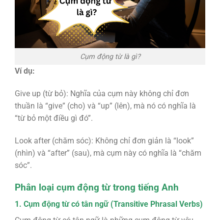
Cụm động từ là gì?
Ví dụ:
Give up (từ bỏ): Nghĩa của cụm này không chỉ đơn
thuần là “give” (cho) và “up” (lên), mà nó có nghĩa là
“từ bỏ một điều gì đó”.
Look after (chăm sóc): Không chỉ đơn giản là “look”
(nhìn) và “after” (sau), mà cụm này có nghĩa là “chăm
sóc”.
Phân loại cụm động từ trong tiếng Anh
1. Cụm động từ có tân ngữ (Transitive Phrasal Verbs)