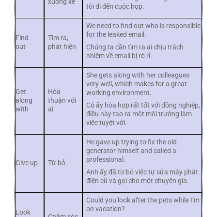
xuống xe
tôi đi đến cuộc họp.
We need to find out who is responsible
for the leaked email.
Find
Tìm ra,
out
phát hiện
Chúng ta cần tìm ra ai chịu trách
nhiệm về email bị rò rỉ.
She gets along with her colleagues
very well, which makes for a great
Get
Hòa
working environment.
along
thuận với
Cô ấy hòa hợp rất tốt với đồng nghiệp,
with
ai
điều này tạo ra một môi trường làm
việc tuyệt vời.
He gave up trying to fix the old
generator himself and called a
professional.
Give up
Từ bỏ
Anh ấy đã từ bỏ việc tự sửa máy phát
điện cũ và gọi cho một chuyên gia.
Could you look after the pets while I’m
on vacation?
Look
Chăm sóc