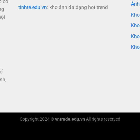
p cơ
Ảnh
tinhte.edu.vn
: kho ảnh đa dạng hot trend
ng
Kho
nội
Kho
Kho
Kho
hố
nh,
Copyright 2024 ©
vntrade.edu.vn
All rights reserved