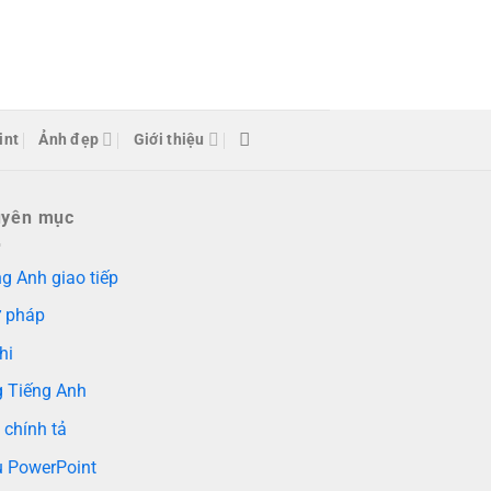
int
Ảnh đẹp
Giới thiệu
uyên mục
g Anh giao tiếp
 pháp
hi
g Tiếng Anh
 chính tả
 PowerPoint