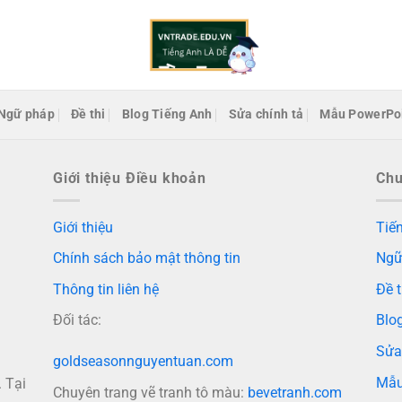
Ngữ pháp
Đề thi
Blog Tiếng Anh
Sửa chính tả
Mẫu PowerPo
Giới thiệu Điều khoản
Ch
Giới thiệu
Tiến
Chính sách bảo mật thông tin
Ngữ
Thông tin liên hệ
Đề t
Đối tác:
Blo
Sửa
goldseasonnguyentuan.com
Mẫu
 Tại
Chuyên trang vẽ tranh tô màu:
bevetranh.com