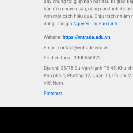
đây chúng tôi giúp bạn bắt đầu từ giao tiế
bản đến chuyên sâu, nâng cao trình độ tiế
Anh một cách hiệu quả. Chịu trách nhiệm 
dung: Tác giả
Nguyễn Thị Bảo Linh
Website:
https://vntrade.edu.vn
Email:
contact@vntrade.edu.vn
Số điện thoại: 1900668822
Địa chỉ: 05/78 Sư Vạn Hạnh Tổ 45, Khu p
Khu phố 4, Phường 12, Quận 10, Hồ Chí Mi
Việt Nam
Pinterest