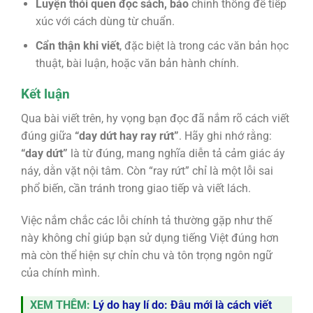
Luyện thói quen đọc sách, báo
chính thống để tiếp
xúc với cách dùng từ chuẩn.
Cẩn thận khi viết
, đặc biệt là trong các văn bản học
thuật, bài luận, hoặc văn bản hành chính.
Kết luận
Qua bài viết trên, hy vọng bạn đọc đã nắm rõ cách viết
đúng giữa
“day dứt hay ray rứt”
. Hãy ghi nhớ rằng:
“day dứt”
là từ đúng, mang nghĩa diễn tả cảm giác áy
náy, dằn vặt nội tâm. Còn “ray rứt” chỉ là một lỗi sai
phổ biến, cần tránh trong giao tiếp và viết lách.
Việc nắm chắc các lỗi chính tả thường gặp như thế
này không chỉ giúp bạn sử dụng tiếng Việt đúng hơn
mà còn thể hiện sự chỉn chu và tôn trọng ngôn ngữ
của chính mình.
XEM THÊM:
Lý do hay lí do: Đâu mới là cách viết