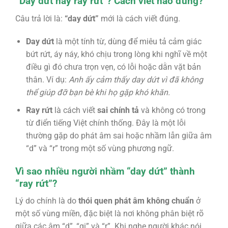
“Day dứt hay ray rứt”? Cách viết nào đúng?
Câu trả lời là:
“day dứt”
mới là cách viết đúng.
Day dứt
là một tính từ, dùng để miêu tả cảm giác
bứt rứt, áy náy, khó chịu trong lòng khi nghĩ về một
điều gì đó chưa trọn vẹn, có lỗi hoặc dằn vặt bản
thân. Ví dụ:
Anh ấy cảm thấy day dứt vì đã không
thể giúp đỡ bạn bè khi họ gặp khó khăn.
Ray rứt
là cách viết
sai chính tả
và không có trong
từ điển tiếng Việt chính thống. Đây là một lỗi
thường gặp do phát âm sai hoặc nhầm lẫn giữa âm
“d” và “r” trong một số vùng phương ngữ.
Vì sao nhiều người nhầm “day dứt” thành
“ray rứt”?
Lý do chính là do
thói quen phát âm không chuẩn
ở
một số vùng miền, đặc biệt là nơi không phân biệt rõ
giữa các âm “d”, “gi” và “r”. Khi nghe người khác nói,