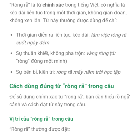
“Ròng rã” là từ
chính xác
trong tiếng Việt, có nghĩa là
kéo dài liên tục trong một thời gian, không gián đoạn,
không xen lẫn. Từ này thường được dùng để chỉ:
Thời gian diễn ra liên tục, kéo dài:
làm việc ròng rã
suốt ngày đêm
Sự thuần khiết, không pha trộn:
vàng ròng
(từ
“ròng” đứng một mình)
Sự bền bỉ, kiên trì:
ròng rã mấy năm trời học tập
Cách dùng đúng từ “ròng rã” trong câu
Để sử dụng chính xác từ “ròng rã”, bạn cần hiểu rõ ngữ
cảnh và cách đặt từ này trong câu.
Vị trí của “ròng rã” trong câu
“Ròng rã” thường được đặt: