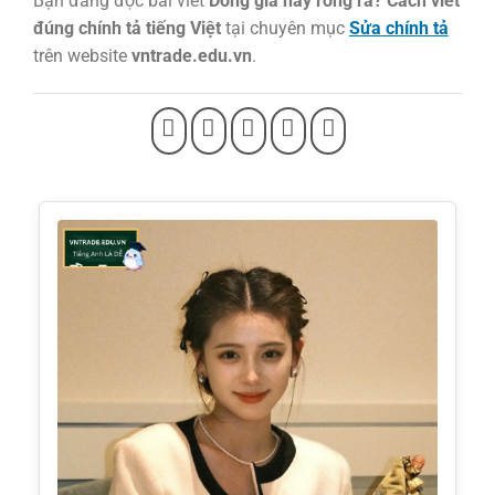
Bạn đang đọc bài viết
Dòng giã hay ròng rã? Cách viết
đúng chính tả tiếng Việt
tại chuyên mục
Sửa chính tả
trên website
vntrade.edu.vn
.