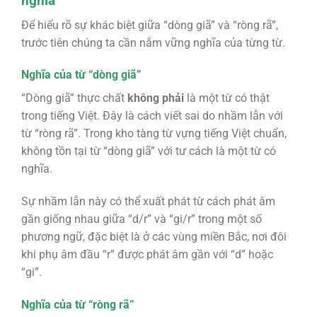
nghĩa
Để hiểu rõ sự khác biệt giữa “dòng giã” và “ròng rã”,
trước tiên chúng ta cần nắm vững nghĩa của từng từ.
Nghĩa của từ “dòng giã”
“Dòng giã” thực chất
không phải
là một từ có thật
trong tiếng Việt. Đây là cách viết sai do nhầm lẫn với
từ “ròng rã”. Trong kho tàng từ vựng tiếng Việt chuẩn,
không tồn tại từ “dòng giã” với tư cách là một từ có
nghĩa.
Sự nhầm lẫn này có thể xuất phát từ cách phát âm
gần giống nhau giữa “d/r” và “gi/r” trong một số
phương ngữ, đặc biệt là ở các vùng miền Bắc, nơi đôi
khi phụ âm đầu “r” được phát âm gần với “d” hoặc
“gi”.
Nghĩa của từ “ròng rã”