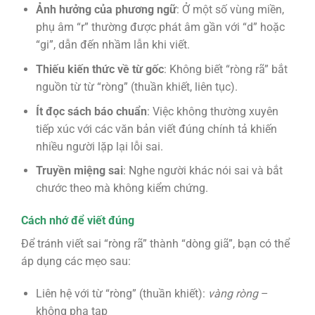
Ảnh hưởng của phương ngữ
: Ở một số vùng miền,
phụ âm “r” thường được phát âm gần với “d” hoặc
“gi”, dẫn đến nhầm lẫn khi viết.
Thiếu kiến thức về từ gốc
: Không biết “ròng rã” bắt
nguồn từ từ “ròng” (thuần khiết, liên tục).
Ít đọc sách báo chuẩn
: Việc không thường xuyên
tiếp xúc với các văn bản viết đúng chính tả khiến
nhiều người lặp lại lỗi sai.
Truyền miệng sai
: Nghe người khác nói sai và bắt
chước theo mà không kiểm chứng.
Cách nhớ để viết đúng
Để tránh viết sai “ròng rã” thành “dòng giã”, bạn có thể
áp dụng các mẹo sau:
Liên hệ với từ “ròng” (thuần khiết):
vàng ròng
–
không pha tạp