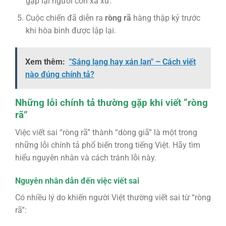
gặp lại người con xa xứ.
Cuộc chiến đã diễn ra
ròng rã
hàng thập kỷ trước
khi hòa bình được lập lại.
Xem thêm:
"Sáng lạng hay xán lạn" – Cách viết
nào đúng chính tả?
Những lỗi chính tả thường gặp khi viết “ròng
rã”
Việc viết sai “ròng rã” thành “dòng giã” là một trong
những lỗi chính tả phổ biến trong tiếng Việt. Hãy tìm
hiểu nguyên nhân và cách tránh lỗi này.
Nguyên nhân dẫn đến việc viết sai
Có nhiều lý do khiến người Việt thường viết sai từ “ròng
rã”: