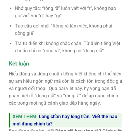
Nhớ quy tắc: “ròng rã” luôn viết với “r”, không bao
giờ viết với “d” hay “gi”
Tạo câu gợi nhớ: “Ròng rã làm việc, không phải
dòng giã”
Tra từ điển khi không chắc chắn: Từ điển tiếng Việt
chuẩn chỉ có “ròng rã”, không có “dòng giã”
Kết luận
Hiểu đúng và dùng chuẩn tiếng Việt không chỉ thể hiện
sự am hiểu ngôn ngữ mà còn là cách tôn trọng độc giả
và người đối thoại. Qua bài viết này, hy vọng bạn đã
phân biệt rõ “dòng giã” và “ròng rã” để áp dụng chính
xác trong mọi ngữ cảnh giao tiếp hàng ngày.
XEM THÊM:
Lòng chần hay lòng trần: Viết thế nào
mới đúng chính tả?