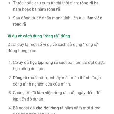
Trước hoặc sau cụm từ chỉ thời gian:
ròng rã ba
năm
hoặc
ba năm ròng rã
Sau động từ để nhấn mạnh tính liên tục:
làm việc
ròng rã
Ví dụ về cách dùng “ròng rã” đúng
Dưới đây là một số ví dụ về cách sử dụng “ròng rã”
đúng trong câu:
Cô ấy đã
học tập ròng rã
suốt ba năm để đạt được
học bổng du học.
Ròng rã
mười năm, anh ấy mới hoàn thành được
công trình nghiên cứu của mình.
Chúng tôi đã
làm việc ròng rã
suốt ngày đêm để
kịp tiến độ dự án.
Bà ngoại đã
chờ đợi ròng rã
năm năm mới được