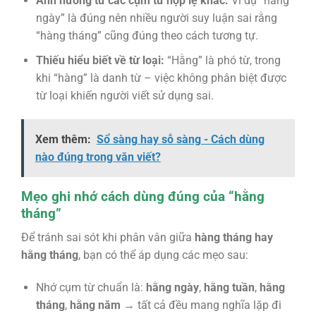
Ảnh hưởng từ các cụm từ hợp lệ khác:
Ví dụ “hàng
ngày” là đúng nên nhiều người suy luận sai rằng
“hàng tháng” cũng đúng theo cách tương tự.
Thiếu hiểu biết về từ loại:
“Hằng” là phó từ, trong
khi “hàng” là danh từ – việc không phân biệt được
từ loại khiến người viết sử dụng sai.
Xem thêm:
Sổ sàng hay sỗ sàng - Cách dùng
nào đúng trong văn viết?
Mẹo ghi nhớ cách dùng đúng của “hằng
tháng”
Để tránh sai sót khi phân vân giữa
hàng tháng hay
hằng tháng
, bạn có thể áp dụng các mẹo sau:
Nhớ cụm từ chuẩn là:
hằng ngày
,
hằng tuần
,
hằng
tháng
,
hằng năm
→ tất cả đều mang nghĩa lặp đi