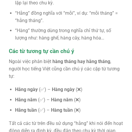
lặp lại theo chu kỳ.
“Hằng” đồng nghĩa với “mỗi”, ví dụ: “mỗi tháng” =
“hằng tháng”.
“Hàng” thường dùng trong nghĩa chỉ thứ tự, số
lượng như: hàng ghế, hàng cây, hàng hóa…
Các từ tương tự cần chú ý
Ngoài việc phân biệt
hàng tháng hay hằng tháng
,
người học tiếng Việt cũng cần chú ý các cặp từ tương
tự:
Hằng ngày
(✅) –
Hàng ngày
(❌)
Hằng năm
(✅) –
Hàng năm
(❌)
Hằng tuần
(✅) –
Hàng tuần
(❌)
Tất cả các từ trên đều sử dụng “hằng” khi nói đến hoạt
động diễn ra định kỳ, đều đặn theo chu kỳ thời gian.