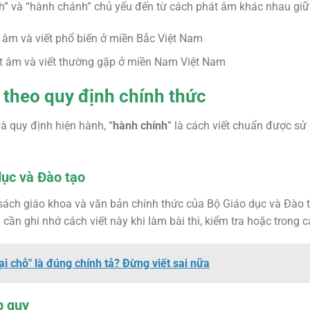
nh” và “hành chánh” chủ yếu đến từ cách phát âm khác nhau gi
t âm và viết phổ biến ở miền Bắc Việt Nam
át âm và viết thường gặp ở miền Nam Việt Nam
theo quy định chính thức
và quy định hiện hành, “
hành chính
” là cách viết chuẩn được s
dục và Đào tạo
, sách giáo khoa và văn bản chính thức của Bộ Giáo dục và Đào t
cần ghi nhớ cách viết này khi làm bài thi, kiểm tra hoặc trong 
ại chỗ" là đúng chính tả? Đừng viết sai nữa
p quy