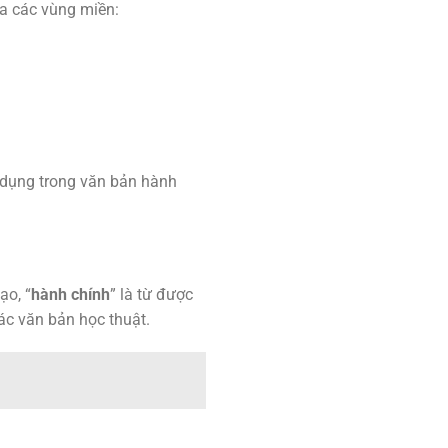
ữa các vùng miền:
ử dụng trong văn bản hành
ạo, “
hành chính
” là từ được
các văn bản học thuật.