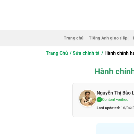
Bỏ
qua
nội
dung
Trang chủ
Tiếng Anh giao tiếp
Trang Chủ
Sửa chính tả
Hành chính ha
Hành chính
Nguyễn Thị Bảo 
Content verified
Last updated:
16/04/