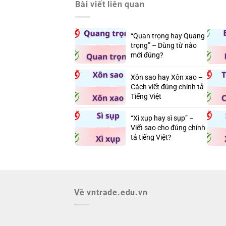
Bài viết liên quan
“Quan trọng hay Quang
trọng” – Dùng từ nào
mới đúng?
Xôn sao hay Xôn xao –
Cách viết đúng chính tả
Tiếng Việt
“Xì xụp hay sì sụp” –
Viết sao cho đúng chính
tả tiếng Việt?
Về vntrade.edu.vn