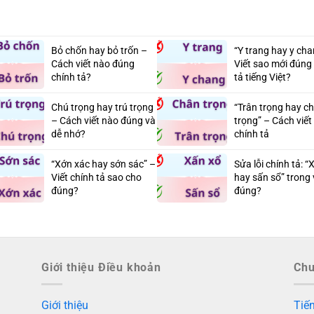
Bỏ chốn hay bỏ trốn –
“Y trang hay y ch
Cách viết nào đúng
Viết sao mới đúng
chính tả?
tả tiếng Việt?
Chú trọng hay trú trọng
“Trân trọng hay c
– Cách viết nào đúng và
trọng” – Cách viế
dễ nhớ?
chính tả
“Xớn xác hay sớn sác” –
Sửa lỗi chính tả: “
Viết chính tả sao cho
hay sấn sổ” trong 
đúng?
đúng?
Giới thiệu Điều khoản
Ch
Giới thiệu
Tiến