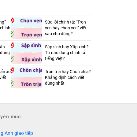
ang”
Sửa lỗi chính tả: “Trọn
 chính
vẹn hay chọn vẹn” viết
sao cho đúng?
hân
Sập sình hay Xập xình?
t đúng
Từ nào đúng chính tả
tiếng Việt?
Xấn xổ
Tròn trịa hay Chòn chịa?
viết
Khẳng định cách viết
đúng nhất
uyên mục
g Anh giao tiếp