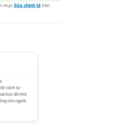
ên mục
Sửa chính tả
trên
a
một cách tự
bài học dễ nhớ,
hứng cho người