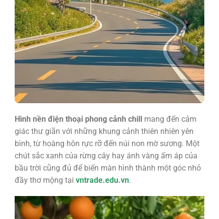
Hình nền điện thoại phong cảnh chill
mang đến cảm
giác thư giãn với những khung cảnh thiên nhiên yên
bình, từ hoàng hôn rực rỡ đến núi non mờ sương. Một
chút sắc xanh của rừng cây hay ánh vàng ấm áp của
bầu trời cũng đủ để biến màn hình thành một góc nhỏ
đầy thơ mộng tại
vntrade.edu.vn
.