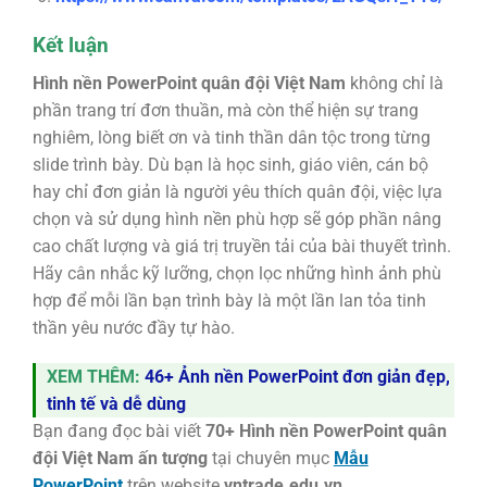
Kết luận
Hình nền PowerPoint quân đội Việt Nam
không chỉ là
phần trang trí đơn thuần, mà còn thể hiện sự trang
nghiêm, lòng biết ơn và tinh thần dân tộc trong từng
slide trình bày. Dù bạn là học sinh, giáo viên, cán bộ
hay chỉ đơn giản là người yêu thích quân đội, việc lựa
chọn và sử dụng hình nền phù hợp sẽ góp phần nâng
cao chất lượng và giá trị truyền tải của bài thuyết trình.
Hãy cân nhắc kỹ lưỡng, chọn lọc những hình ảnh phù
hợp để mỗi lần bạn trình bày là một lần lan tỏa tinh
thần yêu nước đầy tự hào.
XEM THÊM:
46+ Ảnh nền PowerPoint đơn giản đẹp,
tinh tế và dễ dùng
Bạn đang đọc bài viết
70+ Hình nền PowerPoint quân
đội Việt Nam ấn tượng
tại chuyên mục
Mẫu
PowerPoint
trên website
vntrade.edu.vn
.