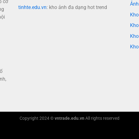
p cơ
Ảnh
tinhte.edu.vn
: kho ảnh đa dạng hot trend
ng
Kho
nội
Kho
Kho
Kho
hố
nh,
Copyright 2024 ©
vntrade.edu.vn
All rights reserved