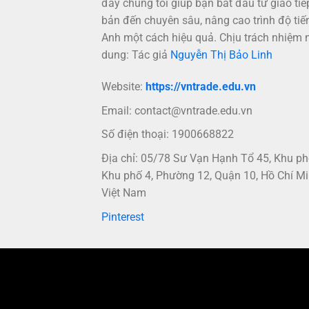
đây chúng tôi giúp bạn bắt đầu từ giao tiế
bản đến chuyên sâu, nâng cao trình độ tiế
Anh một cách hiệu quả. Chịu trách nhiệm 
dung: Tác giả
Nguyễn Thị Bảo Linh
Website:
https://vntrade.edu.vn
Email:
contact@vntrade.edu.vn
Số điện thoại: 1900668822
Địa chỉ: 05/78 Sư Vạn Hạnh Tổ 45, Khu p
Khu phố 4, Phường 12, Quận 10, Hồ Chí Mi
Việt Nam
Pinterest