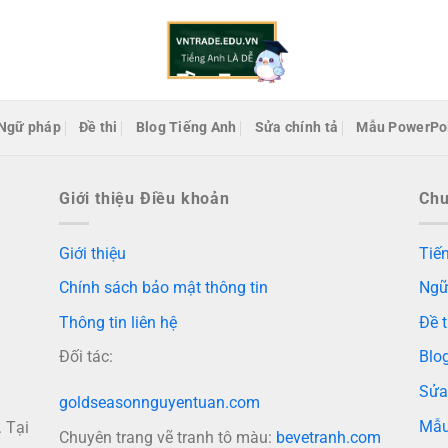
Ngữ pháp
Đề thi
Blog Tiếng Anh
Sửa chính tả
Mẫu PowerPo
Giới thiệu Điều khoản
Ch
Giới thiệu
Tiến
Chính sách bảo mật thông tin
Ngữ
Thông tin liên hệ
Đề t
Đối tác:
Blo
Sửa
goldseasonnguyentuan.com
Mẫu
 Tại
Chuyên trang vẽ tranh tô màu:
bevetranh.com