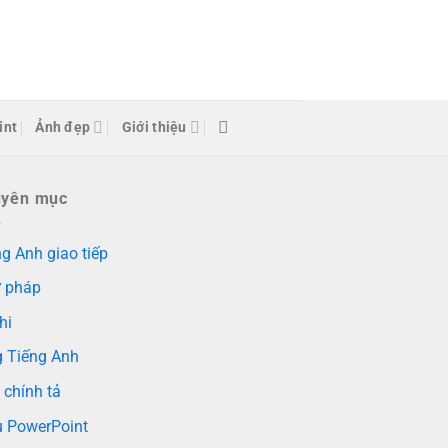
int
Ảnh đẹp
Giới thiệu
uyên mục
g Anh giao tiếp
 pháp
hi
g Tiếng Anh
 chính tả
 PowerPoint