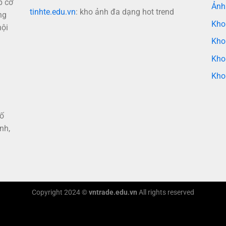
p cơ
Ảnh
tinhte.edu.vn
: kho ảnh đa dạng hot trend
ng
Kho
nội
Kho
Kho
Kho
hố
nh,
Copyright 2024 ©
vntrade.edu.vn
All rights reserved