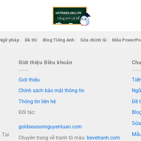
Ngữ pháp
Đề thi
Blog Tiếng Anh
Sửa chính tả
Mẫu PowerPo
Giới thiệu Điều khoản
Ch
Giới thiệu
Tiến
Chính sách bảo mật thông tin
Ngữ
Thông tin liên hệ
Đề t
Đối tác:
Blo
Sửa
goldseasonnguyentuan.com
Mẫu
 Tại
Chuyên trang vẽ tranh tô màu:
bevetranh.com