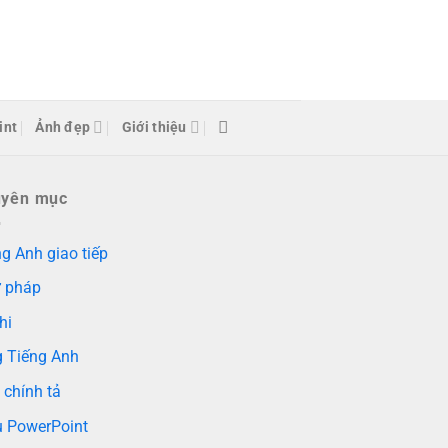
int
Ảnh đẹp
Giới thiệu
uyên mục
g Anh giao tiếp
 pháp
hi
g Tiếng Anh
 chính tả
 PowerPoint