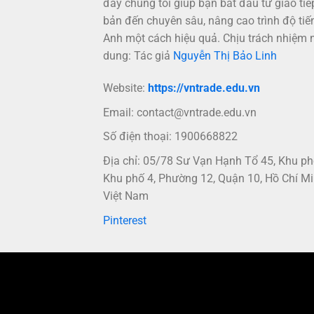
đây chúng tôi giúp bạn bắt đầu từ giao tiế
bản đến chuyên sâu, nâng cao trình độ tiế
Anh một cách hiệu quả. Chịu trách nhiệm 
dung: Tác giả
Nguyễn Thị Bảo Linh
Website:
https://vntrade.edu.vn
Email:
contact@vntrade.edu.vn
Số điện thoại: 1900668822
Địa chỉ: 05/78 Sư Vạn Hạnh Tổ 45, Khu p
Khu phố 4, Phường 12, Quận 10, Hồ Chí Mi
Việt Nam
Pinterest