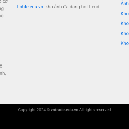
p cơ
Ảnh
tinhte.edu.vn
: kho ảnh đa dạng hot trend
ng
Kho
nội
Kho
Kho
Kho
hố
nh,
Copyright 2024 ©
vntrade.edu.vn
All rights reserved