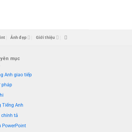
int
Ảnh đẹp
Giới thiệu
uyên mục
g Anh giao tiếp
 pháp
hi
g Tiếng Anh
 chính tả
 PowerPoint