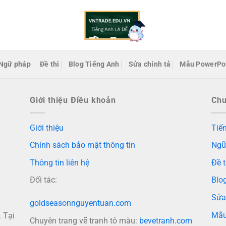
Ngữ pháp
Đề thi
Blog Tiếng Anh
Sửa chính tả
Mẫu PowerPo
Giới thiệu Điều khoản
Ch
Giới thiệu
Tiến
Chính sách bảo mật thông tin
Ngữ
Thông tin liên hệ
Đề t
Đối tác:
Blo
Sửa
goldseasonnguyentuan.com
Mẫu
 Tại
Chuyên trang vẽ tranh tô màu:
bevetranh.com