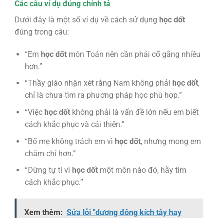
Các câu ví dụ đúng chính tả
Dưới đây là một số ví dụ về cách sử dụng
học dốt
đúng trong câu:
“Em
học dốt
môn Toán nên cần phải cố gắng nhiều
hơn.”
“Thầy giáo nhận xét rằng Nam không phải
học dốt
,
chỉ là chưa tìm ra phương pháp học phù hợp.”
“Việc
học dốt
không phải là vấn đề lớn nếu em biết
cách khắc phục và cải thiện.”
“Bố mẹ không trách em vì
học dốt
, nhưng mong em
chăm chỉ hơn.”
“Đừng tự ti vì
học dốt
một môn nào đó, hãy tìm
cách khắc phục.”
Xem thêm:
Sửa lỗi "dương đông kích tây hay