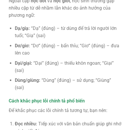
Ngoài cặp
học dốt
và
học giốt
, học sinh thường gặp
nhiều cặp từ dễ nhầm lẫn khác do ảnh hưởng của
phương ngữ:
Dạ/giạ:
“Dạ” (đúng) – từ dùng để trả lời người lớn
tuổi; “Giạ” (sai)
Dơ/giơ:
“Dơ” (đúng) – bẩn thỉu; “Giơ” (đúng) – đưa
lên cao
Dại/giại:
“Dại” (đúng) – thiếu khôn ngoan; “Giại”
(sai)
Dùng/giùng:
“Dùng” (đúng) – sử dụng; “Giùng”
(sai)
Cách khắc phục lỗi chính tả phổ biến
Để khắc phục các lỗi chính tả tương tự, bạn nên:
Đọc nhiều:
Tiếp xúc với văn bản chuẩn giúp ghi nhớ