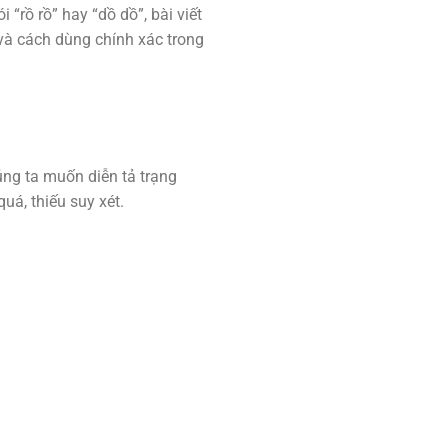
 “rồ rồ” hay “dồ dồ”, bài viết
và cách dùng chính xác trong
húng ta muốn diễn tả trạng
uá, thiếu suy xét.