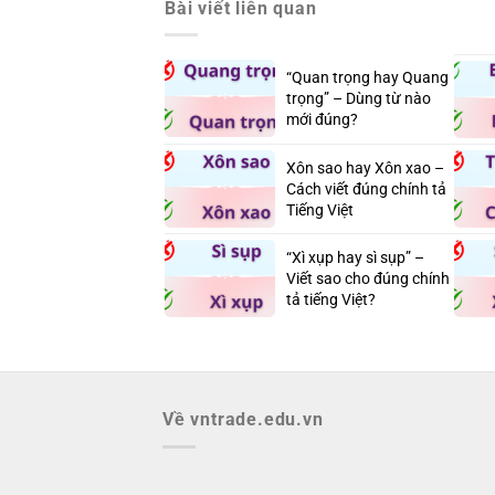
Bài viết liên quan
“Quan trọng hay Quang
trọng” – Dùng từ nào
mới đúng?
Xôn sao hay Xôn xao –
Cách viết đúng chính tả
Tiếng Việt
“Xì xụp hay sì sụp” –
Viết sao cho đúng chính
tả tiếng Việt?
Về vntrade.edu.vn