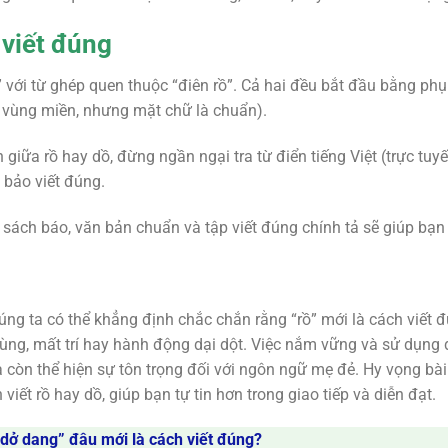
viết đúng
” với từ ghép quen thuộc “điên rồ”. Cả hai đều bắt đầu bằng ph
o vùng miền, nhưng mặt chữ là chuẩn).
giữa rồ hay dồ, đừng ngần ngại tra từ điển tiếng Việt (trực tuy
bảo viết đúng.
 sách báo, văn bản chuẩn và tập viết đúng chính tả sẽ giúp bạn 
ng ta có thể khẳng định chắc chắn rằng “rồ” mới là cách viết đú
ùng, mất trí hay hành động dại dột. Việc nắm vững và sử dụng 
 còn thể hiện sự tôn trọng đối với ngôn ngữ mẹ đẻ. Hy vọng bài
viết rồ hay dồ, giúp bạn tự tin hơn trong giao tiếp và diễn đạt.
 dở dang” đâu mới là cách viết đúng?