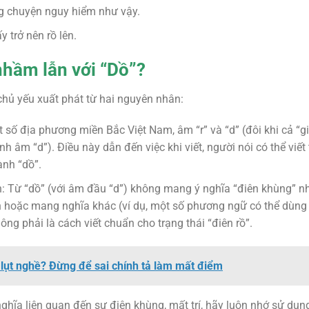
g chuyện nguy hiểm như vậy.
 trở nên rồ lên.
 nhầm lẫn với “Dồ”?
chủ yếu xuất phát từ hai nguyên nhân:
số địa phương miền Bắc Việt Nam, âm “r” và “d” (đôi khi cả “
h âm “d”). Điều này dẫn đến việc khi viết, người nói có thể viế
ành “dồ”.
ẩn: Từ “dồ” (với âm đầu “d”) không mang ý nghĩa “điên khùng” nh
ến hoặc mang nghĩa khác (ví dụ, một số phương ngữ có thể dùn
ông phải là cách viết chuẩn cho trạng thái “điên rồ”.
lụt nghề? Đừng để sai chính tả làm mất điểm
 nghĩa liên quan đến sự điên khùng, mất trí, hãy luôn nhớ sử dụng