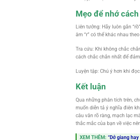
Mẹo để nhớ cách 
Liên tưởng: Hãy luôn gắn “rồ
âm “r” có thể khác nhau the
Tra cứu: Khi không chắc chắn 
cách chắc chắn nhất để đảm 
Luyện tập: Chú ý hơn khi đọc
Kết luận
Qua những phân tích trên, chú
muốn diễn tả ý nghĩa điên kh
câu văn rõ ràng, mạch lạc mà
thắc mắc của bạn về việc nên 
XEM THÊM:
“Dở giang hay