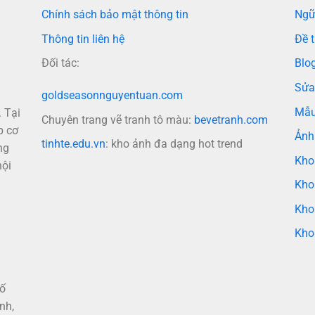
Chính sách bảo mật thông tin
Ngữ
Thông tin liên hệ
Đề t
Đối tác:
Blo
Sửa
goldseasonnguyentuan.com
Mẫu
 Tại
Chuyên trang vẽ tranh tô màu:
bevetranh.com
p cơ
Ảnh
tinhte.edu.vn
: kho ảnh đa dạng hot trend
ng
Kho
nội
Kho
Kho
Kho
hố
nh,