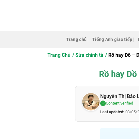
Bỏ
qua
nội
dung
Trang chủ
Tiếng Anh giao tiếp
Trang Chủ
Sửa chính tả
Rồ hay Dồ – Đ
Rồ hay Dồ 
Nguyễn Thị Bảo 
Content verified
Last updated:
03/05/