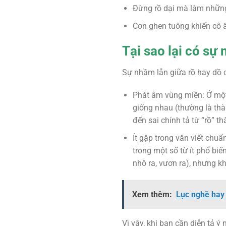
Đừng rồ dại mà làm nhữn
Cơn ghen tuông khiến cô ấy
Tại sao lại có sự
Sự nhầm lẫn giữa rồ hay dồ 
Phát âm vùng miền: Ở một 
giống nhau (thường là thàn
đến sai chính tả từ “rồ” th
Ít gặp trong văn viết chu
trong một số từ ít phổ bi
nhô ra, vươn ra), nhưng kh
Xem thêm:
Lục nghề hay 
Vì vậy, khi bạn cần diễn tả ý