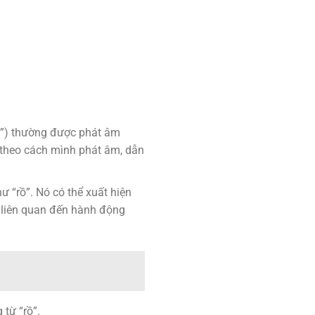
gi”) thường được phát âm
t theo cách mình phát âm, dẫn
ư “rồ”. Nó có thể xuất hiện
g liên quan đến hành động
 từ “rồ”.