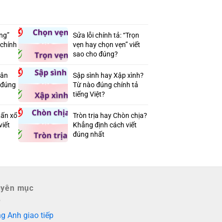
ang”
Sửa lỗi chính tả: “Trọn
 chính
vẹn hay chọn vẹn” viết
sao cho đúng?
hân
Sập sình hay Xập xình?
t đúng
Từ nào đúng chính tả
tiếng Việt?
Xấn xổ
Tròn trịa hay Chòn chịa?
viết
Khẳng định cách viết
đúng nhất
uyên mục
g Anh giao tiếp