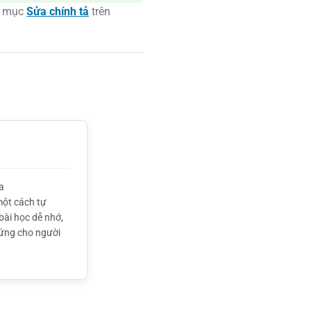
n mục
Sửa chính tả
trên
a
một cách tự
bài học dễ nhớ,
hứng cho người