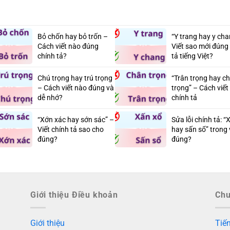
Bỏ chốn hay bỏ trốn –
“Y trang hay y ch
Cách viết nào đúng
Viết sao mới đúng
chính tả?
tả tiếng Việt?
Chú trọng hay trú trọng
“Trân trọng hay c
– Cách viết nào đúng và
trọng” – Cách viế
dễ nhớ?
chính tả
“Xớn xác hay sớn sác” –
Sửa lỗi chính tả: “
Viết chính tả sao cho
hay sấn sổ” trong 
đúng?
đúng?
Giới thiệu Điều khoản
Ch
Giới thiệu
Tiến