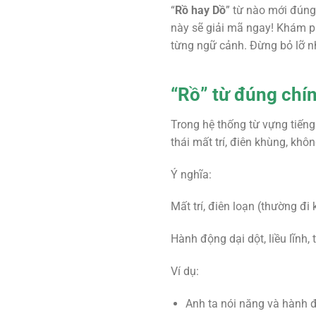
“
Rồ hay Dồ
” từ nào mới đúng 
này sẽ giải mã ngay! Khám ph
từng ngữ cảnh. Đừng bỏ lỡ nh
“Rồ” từ đúng chín
Trong hệ thống từ vựng tiếng 
thái mất trí, điên khùng, kh
Ý nghĩa:
Mất trí, điên loạn (thường đi 
Hành động dại dột, liều lĩnh, t
Ví dụ:
Anh ta nói năng và hành đ