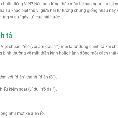
chuẩn tiếng Việt? Nếu bạn từng thắc mắc tại sao người ta lại nói
á sự khác biệt thú vị giữa hai từ tưởng chừng giống nhau này 
ững ví dụ “gây lú” cực hài hước.
h tả
Việt chuẩn, “rồ” (với âm đầu “r”) mới là từ đúng chính tả khi c
ông bình thường về mặt thần kinh hoặc hành động một cách thái q
kèm với “điên” thành “điên rồ”).
hiếu kiểm soát (ví dụ: “rồ dại”).
ộng như một kẻ điên rồ.