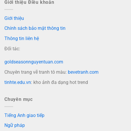
Giới thiệu Điều khoản
Giới thiệu
Chính sách bảo mật thông tin
Thông tin liên hệ
Đối tác:
goldseasonnguyentuan.com
Chuyên trang vẽ tranh tô màu:
bevetranh.com
tinhte.edu.vn
: kho ảnh đa dạng hot trend
Chuyên mục
Tiếng Anh giao tiếp
Ngữ pháp