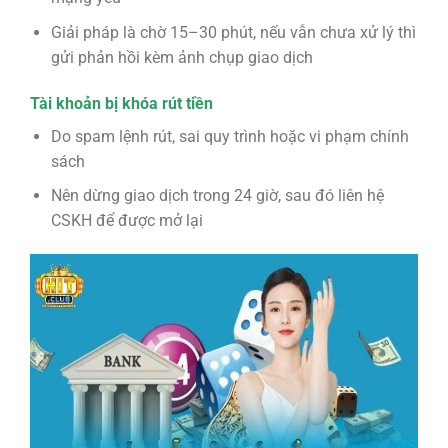
Giải pháp là chờ 15–30 phút, nếu vẫn chưa xử lý thì
gửi phản hồi kèm ảnh chụp giao dịch
Tài khoản bị khóa rút tiền
Do spam lệnh rút, sai quy trình hoặc vi phạm chính
sách
Nên dừng giao dịch trong 24 giờ, sau đó liên hệ
CSKH để được mở lại