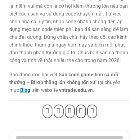
lại niềm vui mà còn là cơ hội kiếm thưởng lớn nếu bạn
biết cách săn và sử dụng code khuyến mãi. Từ việc
chọn nhà cái uy tín, nhập code nhanh chóng đến áp
dụng mẹo săn code miễn phí, bạn đã sẵn sàng để làm
chủ đại dương. Đừng chần chừ, hãy theo dõi các kênh
chính thức, tham gia ngay hôm nay và biến mỗi phát
đạn thành phần thưởng giá trị. Chúc bạn săn cá thành
công và rinh về thật nhiều thẻ cào trong năm 2026!
Bạn đang đọc bài viết
Săn code game bắn cá đổi
thưởng – Bí kíp thắng lớn không tốn xu!
tại chuyên
mục
Blog
trên website
vntrade.edu.vn
.