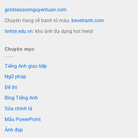
goldseasonnguyentuan.com
Chuyên trang vẽ tranh tô màu:
bevetranh.com
tinhte.edu.vn
: kho ảnh đa dạng hot trend
Chuyên mục
Tiếng Anh giao tiếp
Ngữ pháp
Đề thi
Blog Tiếng Anh
Sửa chính tả
Mẫu PowerPoint
Ảnh đẹp