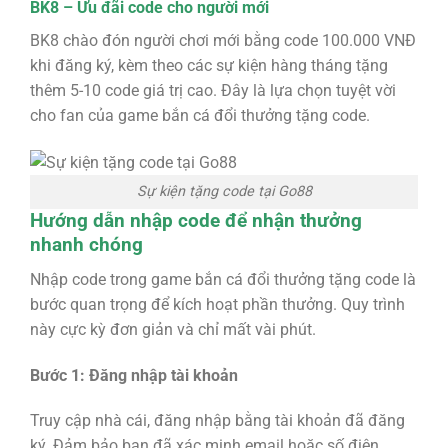
BK8 – Ưu đãi code cho người mới
BK8 chào đón người chơi mới bằng code 100.000 VNĐ
khi đăng ký, kèm theo các sự kiện hàng tháng tặng
thêm 5-10 code giá trị cao. Đây là lựa chọn tuyệt vời
cho fan của game bắn cá đổi thưởng tặng code.
Sự kiện tặng code tại Go88
Hướng dẫn nhập code để nhận thưởng
nhanh chóng
Nhập code trong game bắn cá đổi thưởng tặng code là
bước quan trọng để kích hoạt phần thưởng. Quy trình
này cực kỳ đơn giản và chỉ mất vài phút.
Bước 1: Đăng nhập tài khoản
Truy cập nhà cái, đăng nhập bằng tài khoản đã đăng
ký. Đảm bảo bạn đã xác minh email hoặc số điện