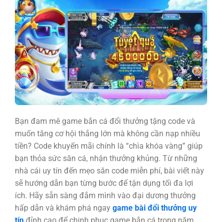
Bạn đam mê game bắn cá đổi thưởng tặng code và
muốn tăng cơ hội thắng lớn mà không cần nạp nhiều
tiền? Code khuyến mãi chính là “chìa khóa vàng” giúp
bạn thỏa sức săn cá, nhận thưởng khủng. Từ những
nhà cái uy tín đến mẹo săn code miễn phí, bài viết này
sẽ hướng dẫn bạn từng bước để tận dụng tối đa lợi
ích. Hãy sẵn sàng đắm mình vào đại dương thưởng
hấp dẫn và khám phá ngay
game bài đổi thưởng uy
tín
đỉnh cao để chinh phục game bắn cá trong năm