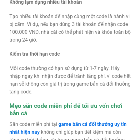
Không lạm dụng nhiều tài khoản
Tạo nhiều tài khoản để nhập cùng một code là hành vi
bị cấm. Ví dụ, nếu bạn dùng 3 tài khoản để nhận code
100.000 VNĐ, nhà cái có thể phát hiện và khóa toàn bộ
trong 24 giờ.
Kiểm tra thời hạn code
Mỗi code thường có hạn sử dụng từ 1-7 ngày. Hãy
nhập ngay khi nhận được để tránh lãng phí, vì code hết
hạn sẽ không còn giá trị trong game bắn cá đổi thưởng
tặng code.
Mẹo săn code miễn phí để tối ưu vốn chơi
bắn cá
Săn code miễn phí tại
game bắn cá đổi thưởng uy tín
nhất hiện nay
không chỉ giúp bạn tiết kiệm mà còn
tăng cơ hội thắng lớn trong game bắn cá đổi thưởng