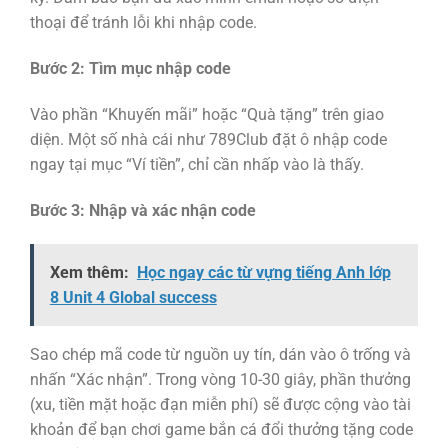
thoại để tránh lỗi khi nhập code.
Bước 2: Tìm mục nhập code
Vào phần “Khuyến mãi” hoặc “Quà tặng” trên giao
diện. Một số nhà cái như 789Club đặt ô nhập code
ngay tại mục “Ví tiền”, chỉ cần nhấp vào là thấy.
Bước 3: Nhập và xác nhận code
Xem thêm:
Học ngay các từ vựng tiếng Anh lớp
8 Unit 4 Global success
Sao chép mã code từ nguồn uy tín, dán vào ô trống và
nhấn “Xác nhận”. Trong vòng 10-30 giây, phần thưởng
(xu, tiền mặt hoặc đạn miễn phí) sẽ được cộng vào tài
khoản để bạn chơi game bắn cá đổi thưởng tặng code