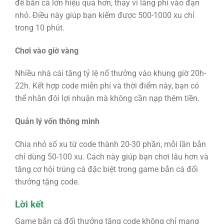
để bắn cá lớn hiệu quả hơn, thay vì lãng phí vào đạn
nhỏ. Điều này giúp bạn kiếm được 500-1000 xu chỉ
trong 10 phút.
Chơi vào giờ vàng
Nhiều nhà cái tăng tỷ lệ nổ thưởng vào khung giờ 20h-
22h. Kết hợp code miễn phí và thời điểm này, bạn có
thể nhân đôi lợi nhuận mà không cần nạp thêm tiền.
Quản lý vốn thông minh
Chia nhỏ số xu từ code thành 20-30 phần, mỗi lần bắn
chỉ dùng 50-100 xu. Cách này giúp bạn chơi lâu hơn và
tăng cơ hội trúng cá đặc biệt trong game bắn cá đổi
thưởng tặng code.
Lời kết
Game bắn cá đổi thưởng tặng code không chỉ mang