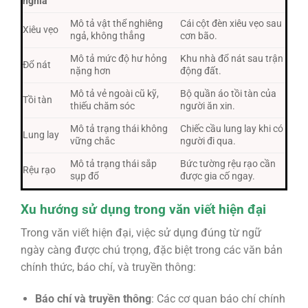
nghĩa
Mô tả vật thể nghiêng
Cái cột đèn xiêu vẹo sau
Xiêu vẹo
ngả, không thẳng
cơn bão.
Mô tả mức độ hư hỏng
Khu nhà đổ nát sau trận
Đổ nát
nặng hơn
động đất.
Mô tả vẻ ngoài cũ kỹ,
Bộ quần áo tồi tàn của
Tồi tàn
thiếu chăm sóc
người ăn xin.
Mô tả trạng thái không
Chiếc cầu lung lay khi có
Lung lay
vững chắc
người đi qua.
Mô tả trạng thái sắp
Bức tường rệu rạo cần
Rệu rạo
sụp đổ
được gia cố ngay.
Xu hướng sử dụng trong văn viết hiện đại
Trong văn viết hiện đại, việc sử dụng đúng từ ngữ
ngày càng được chú trọng, đặc biệt trong các văn bản
chính thức, báo chí, và truyền thông:
Báo chí và truyền thông
: Các cơ quan báo chí chính