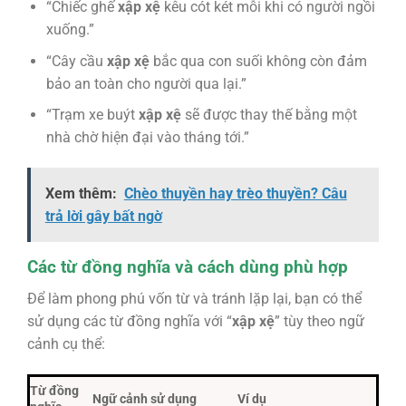
“Chiếc ghế
xập xệ
kêu cót két mỗi khi có người ngồi
xuống.”
“Cây cầu
xập xệ
bắc qua con suối không còn đảm
bảo an toàn cho người qua lại.”
“Trạm xe buýt
xập xệ
sẽ được thay thế bằng một
nhà chờ hiện đại vào tháng tới.”
Xem thêm:
Chèo thuyền hay trèo thuyền? Câu
trả lời gây bất ngờ
Các từ đồng nghĩa và cách dùng phù hợp
Để làm phong phú vốn từ và tránh lặp lại, bạn có thể
sử dụng các từ đồng nghĩa với “
xập xệ
” tùy theo ngữ
cảnh cụ thể:
Từ đồng
Ngữ cảnh sử dụng
Ví dụ