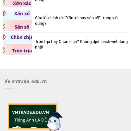
Sửa lỗi chính tả: “Xấn xổ hay sấn sổ” trong viết
đúng?
Tròn trịa hay Chòn chịa? Khẳng định cách viết đúng
nhất
Về vntrade.edu.vn