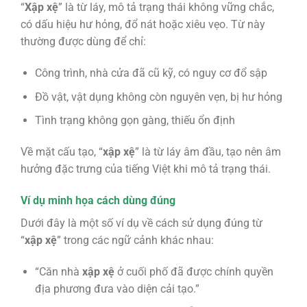
“
Xập xệ
” là từ láy, mô tả trạng thái không vững chắc,
có dấu hiệu hư hỏng, đổ nát hoặc xiêu vẹo. Từ này
thường được dùng để chỉ:
Công trình, nhà cửa đã cũ kỹ, có nguy cơ đổ sập
Đồ vật, vật dụng không còn nguyên vẹn, bị hư hỏng
Tình trạng không gọn gàng, thiếu ổn định
Về mặt cấu tạo, “
xập xệ
” là từ láy âm đầu, tạo nên âm
hưởng đặc trưng của tiếng Việt khi mô tả trạng thái.
Ví dụ minh họa cách dùng đúng
Dưới đây là một số ví dụ về cách sử dụng đúng từ
“
xập xệ
” trong các ngữ cảnh khác nhau:
“Căn nhà
xập xệ
ở cuối phố đã được chính quyền
địa phương đưa vào diện cải tạo.”