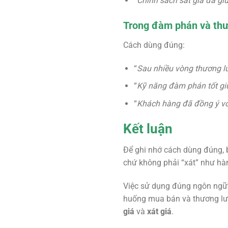
“
Chính sách sát giá đã gi
Trong đàm phán và th
Cách dùng đúng:
“
Sau nhiều vòng thương l
“
Kỹ năng đàm phán tốt gi
“
Khách hàng đã đồng ý với
Kết luận
Để ghi nhớ cách dùng đúng, b
chứ không phải “xát” như hàn
Việc sử dụng đúng ngôn ngữ k
huống mua bán và thương lượ
giá
và
xát giá
.