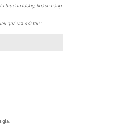
ần thương lượng, khách hàng
ệu quả với đối thủ.
“
t giá
.