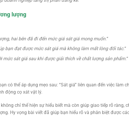
úp doanh nghiệp tăng thị phần đáng kể.
“
ương lượng
ượng, hai bên đã đi đến mức giá sát giá mong muốn.
“
úp bạn đạt được mức sát giá mà không làm mất lòng đối tác.
“
 mức sát giá sau khi được giải thích về chất lượng sản phẩm.
“
ạn có thể áp dụng mẹo sau: “Sát giá” liên quan đến việc làm c
h động cọ xát vật lý.
hông chỉ thể hiện sự hiểu biết mà còn giúp giao tiếp rõ ràng, c
ng. Hy vọng bài viết đã giúp bạn hiểu rõ và phân biệt được cá