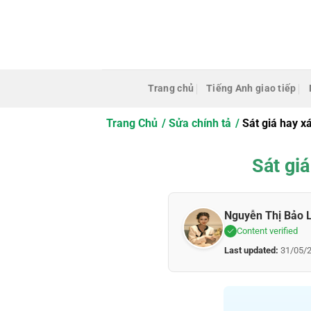
Bỏ
qua
nội
dung
Trang chủ
Tiếng Anh giao tiếp
Trang Chủ
Sửa chính tả
Sát giá hay x
Sát gi
Nguyễn Thị Bảo 
Content verified
Last updated:
31/05/