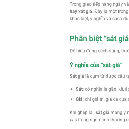
Trong giao tiếp hàng ngày v
hay
xát giá
. Đây là một trong
khác biệt, ý nghĩa và cách dù
Phân biệt “sát gi
Để hiểu đúng cách dùng, trướ
Ý nghĩa của “sát giá”
Sát giá
là cụm từ được cấu tạ
Sát
: có nghĩa là gần, kề, á
Giá
: chỉ giá trị, giá cả c
Khi ghép lại,
sát giá
mang ý ng
xác trong ngữ cảnh thương 