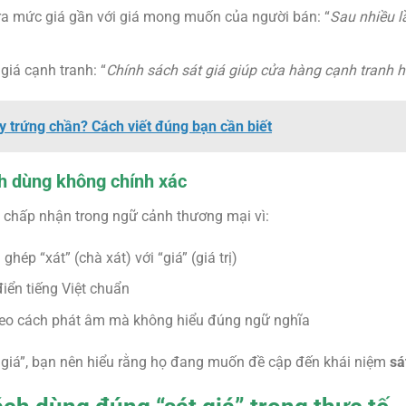
ra mức giá gần với giá mong muốn của người bán: “
Sau nhiều l
 giá cạnh tranh: “
Chính sách sát giá giúp cửa hàng cạnh tranh hi
y trứng chần? Cách viết đúng bạn cần biết
ch dùng không chính xác
chấp nhận trong ngữ cảnh thương mại vì:
ghép “xát” (chà xát) với “giá” (giá trị)
điển tiếng Việt chuẩn
 theo cách phát âm mà không hiểu đúng ngữ nghĩa
t giá”, bạn nên hiểu rằng họ đang muốn đề cập đến khái niệm
sá