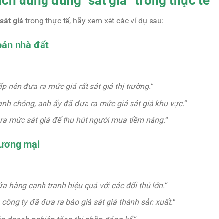
ch dùng đúng “sát giá” trong thực tế
sát giá
trong thực tế, hãy xem xét các ví dụ sau:
bán nhà đất
 nên đưa ra mức giá rất sát giá thị trường.
“
nh chóng, anh ấy đã đưa ra mức giá sát giá khu vực.
“
ra mức sát giá để thu hút người mua tiềm năng.
“
hương mại
ửa hàng cạnh tranh hiệu quả với các đối thủ lớn.
“
công ty đã đưa ra báo giá sát giá thành sản xuất.
“