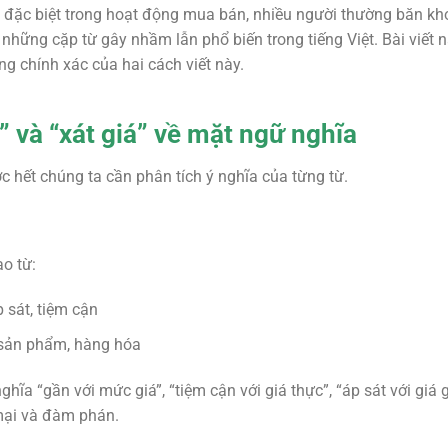
à đặc biệt trong hoạt động mua bán, nhiều người thường băn k
 những cặp từ gây nhầm lẫn phổ biến trong tiếng Việt. Bài viết 
ng chính xác của hai cách viết này.
á” và “xát giá” về mặt ngữ nghĩa
c hết chúng ta cần phân tích ý nghĩa của từng từ.
o từ:
p sát, tiệm cận
ủa sản phẩm, hàng hóa
hĩa “gần với mức giá”, “tiệm cận với giá thực”, “áp sát với giá
mại và đàm phán.