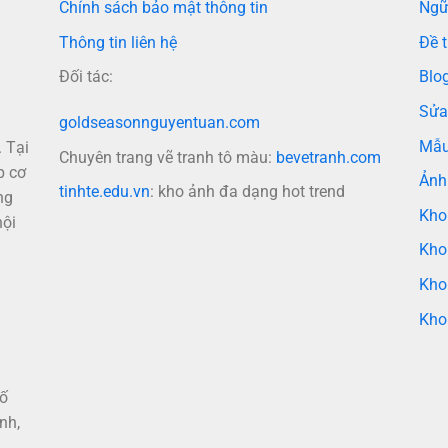
Chính sách bảo mật thông tin
Ngữ
Thông tin liên hệ
Đề t
Đối tác:
Blo
Sửa
goldseasonnguyentuan.com
Mẫu
 Tại
Chuyên trang vẽ tranh tô màu:
bevetranh.com
p cơ
Ảnh
tinhte.edu.vn
: kho ảnh đa dạng hot trend
ng
Kho
nội
Kho
Kho
Kho
hố
nh,