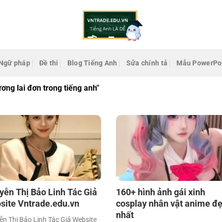
Ngữ pháp
Đề thi
Blog Tiếng Anh
Sửa chính tả
Mẫu PowerPo
ương lai đơn trong tiếng anh"
yễn Thị Bảo Linh Tác Giả
160+ hình ảnh gái xinh
site Vntrade.edu.vn
cosplay nhân vật anime đ
nhất
n Thị Bảo Linh Tác Giả Website