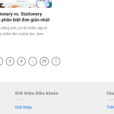
ionary vs. Stationery
 phân biệt đơn giản nhất
 tiếng Anh, có rất nhiều cặp từ
y nhầm lẫn vì phát âm. Xem
!
3
4
…
25
Giới thiệu Điều khoản
Ch
Giới thiệu
Tiến