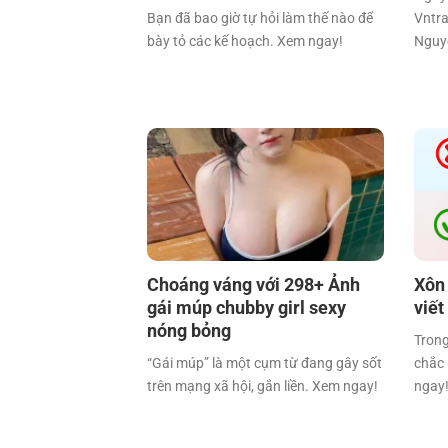
Bạn đã bao giờ tự hỏi làm thế nào để
Vntra
bày tỏ các kế hoạch. Xem ngay!
Nguy
Choáng váng với 298+ Ảnh
Xôn
gái múp chubby girl sexy
viết
nóng bỏng
Trong
“Gái múp” là một cụm từ đang gây sốt
chắc 
trên mạng xã hội, gắn liền. Xem ngay!
ngay