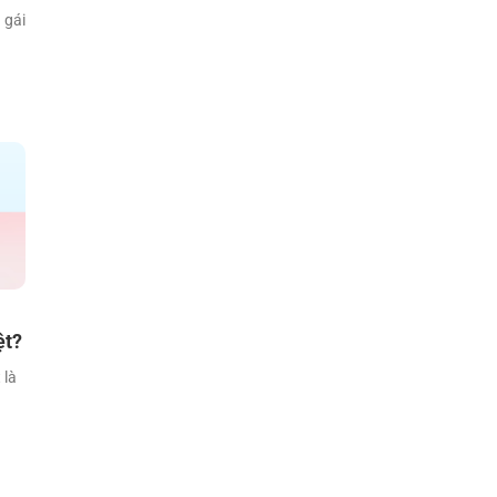
 gái
ệt?
 là