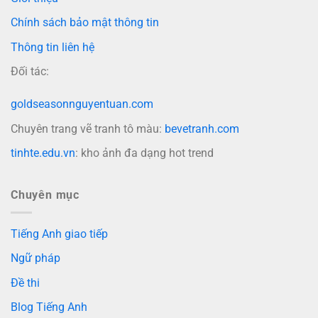
Chính sách bảo mật thông tin
Thông tin liên hệ
Đối tác:
goldseasonnguyentuan.com
Chuyên trang vẽ tranh tô màu:
bevetranh.com
tinhte.edu.vn
: kho ảnh đa dạng hot trend
Chuyên mục
Tiếng Anh giao tiếp
Ngữ pháp
Đề thi
Blog Tiếng Anh