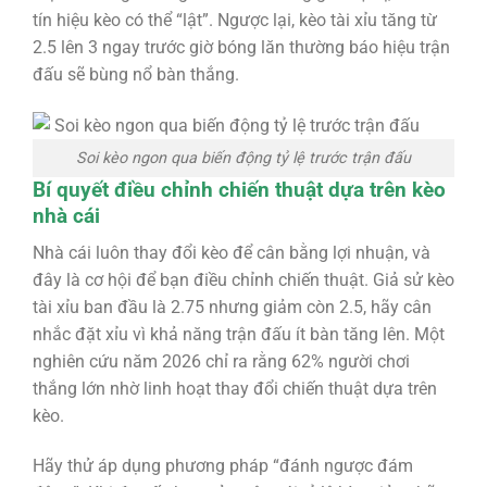
tín hiệu kèo có thể “lật”. Ngược lại, kèo tài xỉu tăng từ
2.5 lên 3 ngay trước giờ bóng lăn thường báo hiệu trận
đấu sẽ bùng nổ bàn thắng.
Soi kèo ngon qua biến động tỷ lệ trước trận đấu
Bí quyết điều chỉnh chiến thuật dựa trên kèo
nhà cái
Nhà cái luôn thay đổi kèo để cân bằng lợi nhuận, và
đây là cơ hội để bạn điều chỉnh chiến thuật. Giả sử kèo
tài xỉu ban đầu là 2.75 nhưng giảm còn 2.5, hãy cân
nhắc đặt xỉu vì khả năng trận đấu ít bàn tăng lên. Một
nghiên cứu năm 2026 chỉ ra rằng 62% người chơi
thắng lớn nhờ linh hoạt thay đổi chiến thuật dựa trên
kèo.
Hãy thử áp dụng phương pháp “đánh ngược đám