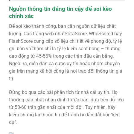
Nguồn thông tin đáng tin cậy để soi kèo
chính xác
Để soi kèo thành công, bạn cần nguồn dữ liệu chất
lượng. Các trang web như SofaScore, WhoScored hay
FlashScore cung cấp số liệu chi tiết về phong độ, tỷ lệ
ghi bàn và thậm chí là tỷ lệ kiểm soát bóng – thường
dao động từ 45-55% trong các trận đấu cân bằng.
Ngoài ra, diễn đàn cá cược uy tín hoặc nhóm chuyên
gia trên mạng xã hội cũng là nơi trao đổi thông tin giá
trị.
Đừng bỏ qua các bài phân tích từ nhà cái uy tín. Họ
thường cập nhật nhận định trước trận, dựa trên dữ liệu
từ 50-60 trận gần nhất của mỗi đội. Tuy nhiên, hãy
kiểm chứng lại thông tin để tránh bị dẫn dắt bởi “kèo
dụ”.