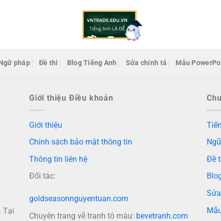
Ngữ pháp
Đề thi
Blog Tiếng Anh
Sửa chính tả
Mẫu PowerPo
Giới thiệu Điều khoản
Ch
Giới thiệu
Tiến
Chính sách bảo mật thông tin
Ngữ
Thông tin liên hệ
Đề t
Đối tác:
Blo
Sửa
goldseasonnguyentuan.com
Mẫu
 Tại
Chuyên trang vẽ tranh tô màu:
bevetranh.com