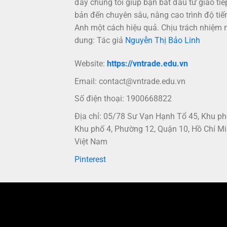
đây chúng tôi giúp bạn bắt đầu từ giao tiế
bản đến chuyên sâu, nâng cao trình độ tiế
Anh một cách hiệu quả. Chịu trách nhiệm 
dung: Tác giả
Nguyễn Thị Bảo Linh
Website:
https://vntrade.edu.vn
Email:
contact@vntrade.edu.vn
Số điện thoại: 1900668822
Địa chỉ: 05/78 Sư Vạn Hạnh Tổ 45, Khu p
Khu phố 4, Phường 12, Quận 10, Hồ Chí Mi
Việt Nam
Pinterest