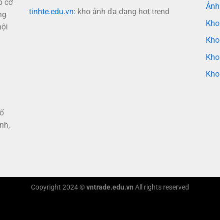
p cơ
Ảnh
tinhte.edu.vn
: kho ảnh đa dạng hot trend
ng
Kho
nội
Kho
Kho
Kho
hố
nh,
Copyright 2024 ©
vntrade.edu.vn
All rights reserved