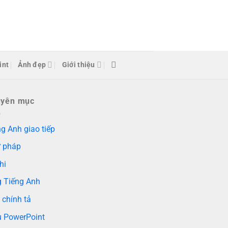
int
Ảnh đẹp
Giới thiệu
uyên mục
g Anh giao tiếp
 pháp
hi
g Tiếng Anh
 chính tả
 PowerPoint