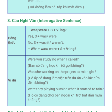
went out.
(Tôi không làm bài tập khi mất điện.)
3. Câu Nghi Vấn (Interrogative Sentence)
– Was/Were + S + V-ing?
Yes, S + was/ were
Công
thức
No, S + wasn’t/ weren’t.
– Wh- + was/ were + S + V-ing?
Were you studying when I called?
(Bạn có đang học khi tôi gọi không?)
Was she working on the project at midnight?
(Cô ấy có đang làm việc trên dự án vào lúc nửa
Ví dụ
đêm không?)
Were they playing outside when it started to rain?
(Họ có đang chơi bên ngoài khi trời bắt đầu mưa
không?)