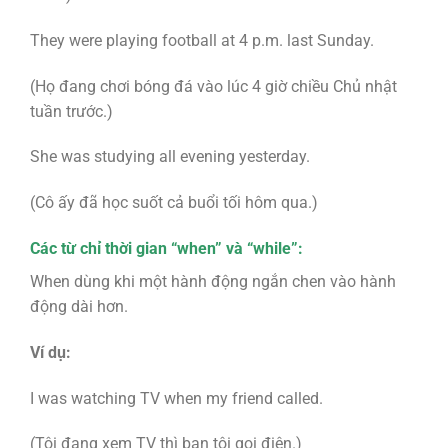
They were playing football at 4 p.m. last Sunday.
(Họ đang chơi bóng đá vào lúc 4 giờ chiều Chủ nhật
tuần trước.)
She was studying all evening yesterday.
(Cô ấy đã học suốt cả buổi tối hôm qua.)
Các từ chỉ thời gian “when” và “while”:
When dùng khi một hành động ngắn chen vào hành
động dài hơn.
Ví dụ:
I was watching TV when my friend called.
(Tôi đang xem TV thì bạn tôi gọi điện.)