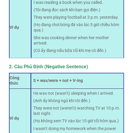
I was reading a book when you called.
(Tôi đang đọc sách khi bạn gọi điện.)
They were playing football at 3 p.m. yesterday.
(Họ đang chơi bóng đá vào lúc 3 giờ chiều hôm
Ví dụ
qua.)
She was cooking dinner when her mother
arrived.
(Cô ấy đang nấu bữa tối khi mẹ cô đến.)
2. Câu Phủ Định (Negative Sentence)
Công
S + was/were + not + V-ing
thức
He was not (wasn’t) sleeping when I arrived.
(Anh ấy không ngủ khi tôi đến.)
They were not (weren’t) watching TV at 10 p.m.
last night.
Ví dụ
(Họ không xem TV vào lúc 10 giờ tối hôm qua.)
I wasn’t doing my homework when the power