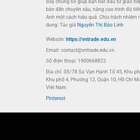
đây chúng tôi giúp bạn bắt đầu từ giao tiế
bản đến chuyên sâu, nâng cao trình độ tiế
Anh một cách hiệu quả. Chịu trách nhiệm 
dung: Tác giả
Nguyễn Thị Bảo Linh
Website:
https://vntrade.edu.vn
Email:
contact@vntrade.edu.vn
Số điện thoại: 1900668822
Địa chỉ: 05/78 Sư Vạn Hạnh Tổ 45, Khu p
Khu phố 4, Phường 12, Quận 10, Hồ Chí Mi
Việt Nam
Pinterest