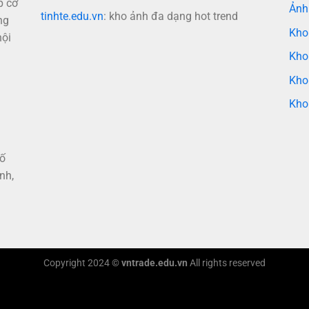
p cơ
Ảnh
tinhte.edu.vn
: kho ảnh đa dạng hot trend
ng
Kho
nội
Kho
Kho
Kho
hố
nh,
Copyright 2024 ©
vntrade.edu.vn
All rights reserved