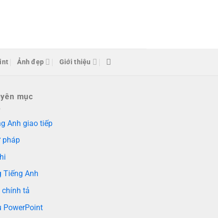
int
Ảnh đẹp
Giới thiệu
uyên mục
g Anh giao tiếp
 pháp
hi
g Tiếng Anh
 chính tả
 PowerPoint