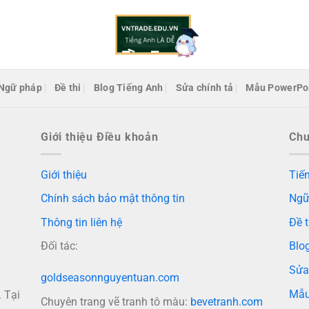
Ngữ pháp
Đề thi
Blog Tiếng Anh
Sửa chính tả
Mẫu PowerPo
Giới thiệu Điều khoản
Ch
Giới thiệu
Tiến
Chính sách bảo mật thông tin
Ngữ
Thông tin liên hệ
Đề t
Đối tác:
Blo
Sửa
goldseasonnguyentuan.com
Mẫu
 Tại
Chuyên trang vẽ tranh tô màu:
bevetranh.com