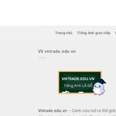
Bỏ
qua
nội
dung
Trang chủ
Tiếng Anh giao tiếp
Về vntrade.edu.vn
Vntrade.edu.vn
– Cánh cửa mở ra thế giới.