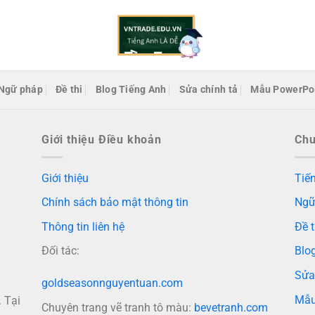
Ngữ pháp
Đề thi
Blog Tiếng Anh
Sửa chính tả
Mẫu PowerPo
Giới thiệu Điều khoản
Ch
Giới thiệu
Tiến
Chính sách bảo mật thông tin
Ngữ
Thông tin liên hệ
Đề t
Đối tác:
Blo
Sửa
goldseasonnguyentuan.com
Mẫu
 Tại
Chuyên trang vẽ tranh tô màu:
bevetranh.com