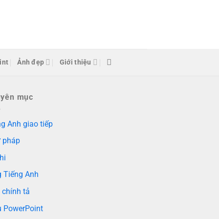
int
Ảnh đẹp
Giới thiệu
uyên mục
g Anh giao tiếp
 pháp
hi
g Tiếng Anh
 chính tả
 PowerPoint