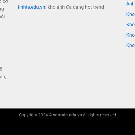
p cơ
Ảnh
tinhte.edu.vn
: kho ảnh đa dạng hot trend
ng
Kho
nội
Kho
Kho
Kho
hố
nh,
Copyright 2024 ©
vntrade.edu.vn
All rights reserved