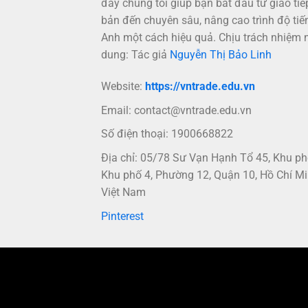
đây chúng tôi giúp bạn bắt đầu từ giao tiế
bản đến chuyên sâu, nâng cao trình độ tiế
Anh một cách hiệu quả. Chịu trách nhiệm 
dung: Tác giả
Nguyễn Thị Bảo Linh
Website:
https://vntrade.edu.vn
Email:
contact@vntrade.edu.vn
Số điện thoại: 1900668822
Địa chỉ: 05/78 Sư Vạn Hạnh Tổ 45, Khu p
Khu phố 4, Phường 12, Quận 10, Hồ Chí Mi
Việt Nam
Pinterest