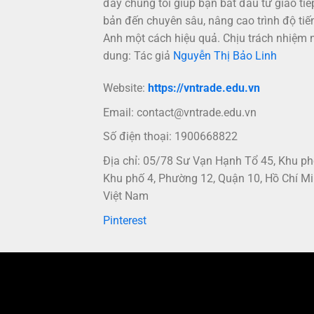
đây chúng tôi giúp bạn bắt đầu từ giao tiế
bản đến chuyên sâu, nâng cao trình độ tiế
Anh một cách hiệu quả. Chịu trách nhiệm 
dung: Tác giả
Nguyễn Thị Bảo Linh
Website:
https://vntrade.edu.vn
Email:
contact@vntrade.edu.vn
Số điện thoại: 1900668822
Địa chỉ: 05/78 Sư Vạn Hạnh Tổ 45, Khu p
Khu phố 4, Phường 12, Quận 10, Hồ Chí Mi
Việt Nam
Pinterest