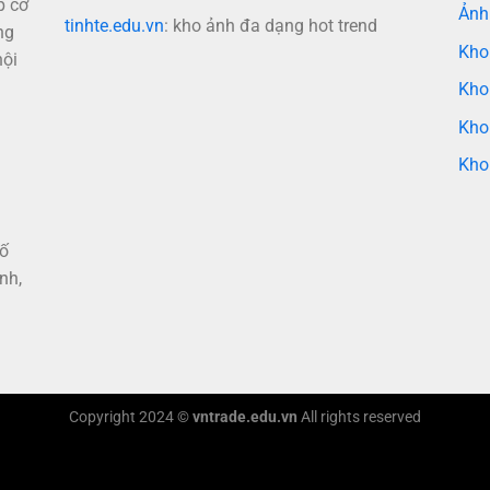
p cơ
Ảnh
tinhte.edu.vn
: kho ảnh đa dạng hot trend
ng
Kho
nội
Kho
Kho
Kho
hố
nh,
Copyright 2024 ©
vntrade.edu.vn
All rights reserved