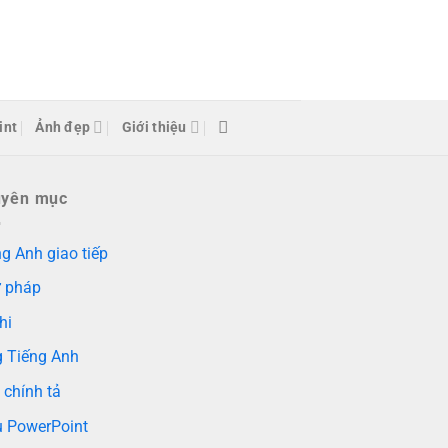
int
Ảnh đẹp
Giới thiệu
uyên mục
g Anh giao tiếp
 pháp
hi
g Tiếng Anh
 chính tả
 PowerPoint