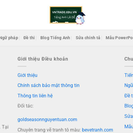
Ngữ pháp
Đề thi
Blog Tiếng Anh
Sửa chính tả
Mẫu PowerPo
Giới thiệu Điều khoản
Ch
Giới thiệu
Tiến
Chính sách bảo mật thông tin
Ngữ
Thông tin liên hệ
Đề t
Đối tác:
Blo
Sửa
goldseasonnguyentuan.com
Mẫu
 Tại
Chuyên trang vẽ tranh tô màu:
bevetranh.com