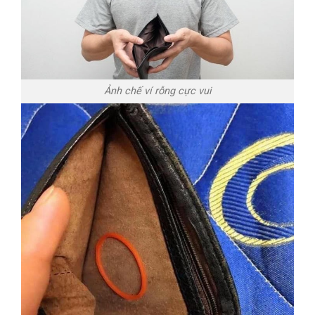
Ảnh chế ví rỗng cực vui