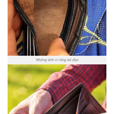
Những ảnh ví rỗng bá đạo