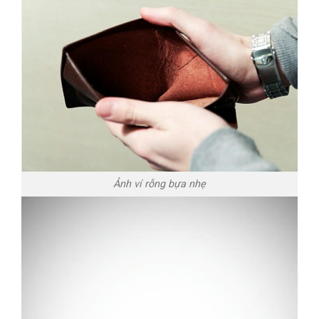
Ảnh ví rỗng bựa nhẹ