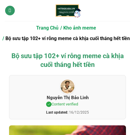
Bỏ
qua
nội
dung
Trang Chủ
Kho ảnh meme
Bộ sưu tập 102+ ví rỗng meme cà khịa cuối tháng hết tiền
Bộ sưu tập 102+ ví rỗng meme cà khịa
cuối tháng hết tiền
Nguyễn Thị Bảo Linh
Content verified
Last updated:
16/12/2025