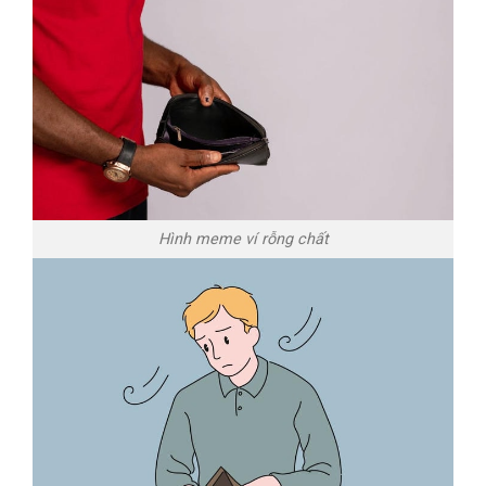
Hình meme ví rỗng chất