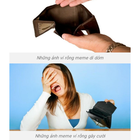
Những ảnh ví rỗng meme dí dỏm
Những ảnh meme ví rỗng gây cười