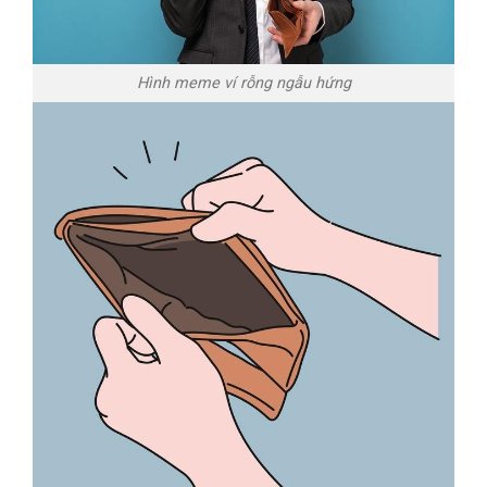
Hình meme ví rỗng ngẫu hứng