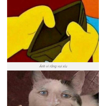
Ảnh ví rỗng vui xỉu