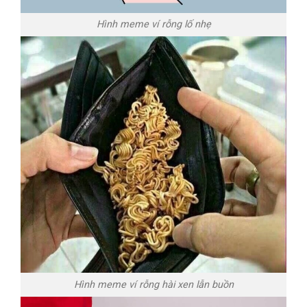
Hình meme ví rỗng lố nhẹ
Hình meme ví rỗng hài xen lẫn buồn