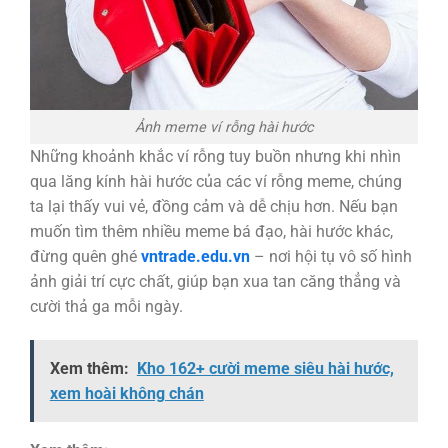
Ảnh meme ví rỗng hài hước
Những khoảnh khắc ví rỗng tuy buồn nhưng khi nhìn
qua lăng kính hài hước của các ví rỗng meme, chúng
ta lại thấy vui vẻ, đồng cảm và dễ chịu hơn. Nếu bạn
muốn tìm thêm nhiều meme bá đạo, hài hước khác,
đừng quên ghé
vntrade.edu.vn
– nơi hội tụ vô số hình
ảnh giải trí cực chất, giúp bạn xua tan căng thẳng và
cười thả ga mỗi ngày.
Xem thêm:
Kho 162+ cười meme siêu hài hước,
xem hoài không chán