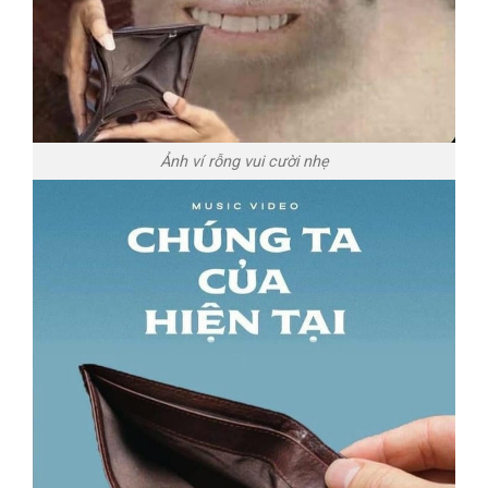
Ảnh ví rỗng vui cười nhẹ