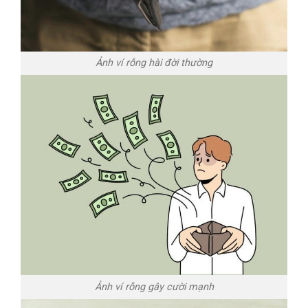
Ảnh ví rỗng hài đời thường
Ảnh ví rỗng gây cười mạnh