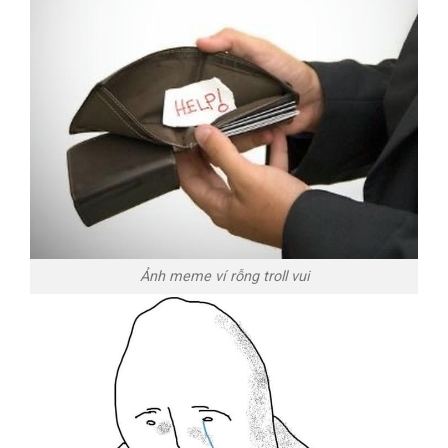
Ảnh meme ví rỗng troll vui