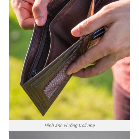
Hình ảnh ví rỗng troll nhẹ