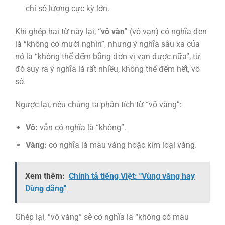
chỉ số lượng cực kỳ lớn.
Khi ghép hai từ này lại,
“vô vàn”
(vô vạn) có nghĩa đen
là “không có mười nghìn”, nhưng ý nghĩa sâu xa của
nó là “không thể đếm bằng đơn vị vạn được nữa”, từ
đó suy ra ý nghĩa là rất nhiều, không thể đếm hết, vô
số.
Ngược lại, nếu chúng ta phân tích từ “vô vàng”:
Vô:
vẫn có nghĩa là “không”.
Vàng:
có nghĩa là màu vàng hoặc kim loại vàng.
Xem thêm:
Chính tả tiếng Việt: "Vùng vằng hay
Dùng dằng"
Ghép lại, “vô vàng” sẽ có nghĩa là “không có màu