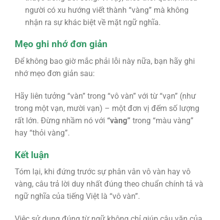
người có xu hướng viết thành “vàng” mà không
nhận ra sự khác biệt về mặt ngữ nghĩa.
Mẹo ghi nhớ đơn giản
Để không bao giờ mắc phải lỗi này nữa, bạn hãy ghi
nhớ mẹo đơn giản sau:
Hãy liên tưởng
“vàn”
trong “vô vàn” với từ
“vạn”
(như
trong một vạn, mười vạn) – một đơn vị đếm số lượng
rất lớn. Đừng nhầm nó với
“vàng”
trong “màu vàng”
hay “thỏi vàng”.
Kết luận
Tóm lại, khi đứng trước sự phân vân
vô vàn hay vô
vàng
, câu trả lời duy nhất đúng theo chuẩn chính tả và
ngữ nghĩa của tiếng Việt là
“vô vàn”
.
Việc sử dụng đúng từ ngữ không chỉ giúp câu văn của