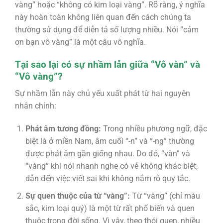
vàng” hoặc “không có kim loại vàng”. Rõ ràng, ý nghĩa
này hoàn toàn không liên quan đến cách chúng ta
thường sử dụng để diễn tả số lượng nhiều. Nói “cảm
ơn bạn vô vàng” là một câu vô nghĩa.
Tại sao lại có sự nhầm lẫn giữa “Vô vàn” và
“Vô vàng”?
Sự nhầm lẫn này chủ yếu xuất phát từ hai nguyên
nhân chính:
Phát âm tương đồng:
Trong nhiều phương ngữ, đặc
biệt là ở miền Nam, âm cuối “-n” và “-ng” thường
được phát âm gần giống nhau. Do đó, “vàn” và
“vàng” khi nói nhanh nghe có vẻ không khác biệt,
dẫn đến việc viết sai khi không nắm rõ quy tắc.
Sự quen thuộc của từ “vàng”:
Từ “vàng” (chỉ màu
sắc, kim loại quý) là một từ rất phổ biến và quen
thuộc trong đời sống. Vì vậy, theo thói quen, nhiều