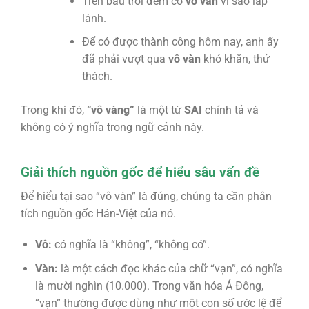
Trên bầu trời đêm có
vô vàn
vì sao lấp
lánh.
Để có được thành công hôm nay, anh ấy
đã phải vượt qua
vô vàn
khó khăn, thử
thách.
Trong khi đó,
“vô vàng”
là một từ
SAI
chính tả và
không có ý nghĩa trong ngữ cảnh này.
Giải thích nguồn gốc để hiểu sâu vấn đề
Để hiểu tại sao “vô vàn” là đúng, chúng ta cần phân
tích nguồn gốc Hán-Việt của nó.
Vô:
có nghĩa là “không”, “không có”.
Vàn:
là một cách đọc khác của chữ “vạn”, có nghĩa
là mười nghìn (10.000). Trong văn hóa Á Đông,
“vạn” thường được dùng như một con số ước lệ để