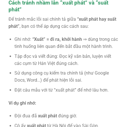
Cách tránh nhầm lẫn “xuất phát” và “suất
phát”
Để tránh mắc lỗi sai chính tả giữa
“xuất phát hay suất
phát”
, bạn có thể áp dụng các cách sau:
Ghi nhớ:
“Xuất” = đi ra, khởi hành
⇒ dùng trong các
tình huống liên quan đến bắt đầu một hành trình.
Tập đọc và viết đúng: Đọc kỹ văn bản, luyện viết
các cụm từ Hán Việt đúng cách.
Sử dụng công cụ kiểm tra chính tả (như Google
Docs, Word…) để phát hiện lỗi sai.
Đặt câu mẫu với từ “xuất phát” để nhớ lâu hơn.
Ví dụ ghi nhớ:
Đội đua đã
xuất phát
đúng giờ.
Cô ấy
xuất phát
từ Hà Nội để vào Sài Gòn.