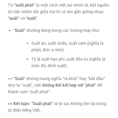
Từ
“suất phát”
là một cách viết sai chính tả, bắt nguồn
từ việc nhầm lẫn giữa hai từ có âm gần giống nhau:
“xuất”
và
“suất”
.
“Suất”
thường dùng trong các trường hợp như:
Suất ăn, suất chiếu, suất cơm (nghĩa là
phần, đơn vị tính).
Tỷ lệ suất hao phí, suất đầu tư (nghĩa là
mức độ, định suất).
=>
“Suất”
không mang nghĩa “ra khỏi” hay “bắt đầu”
như từ “xuất”, nên
không thể kết hợp với “phát”
để
thành cụm “suất phát”.
=> Kết luận:
“Suất phát”
là từ sai, không tồn tại trong
từ điển tiếng Việt.