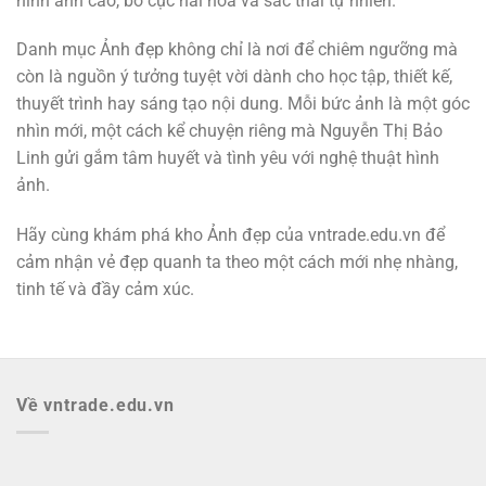
hình ảnh cao, bố cục hài hòa và sắc thái tự nhiên.
Danh mục Ảnh đẹp không chỉ là nơi để chiêm ngưỡng mà
còn là nguồn ý tưởng tuyệt vời dành cho học tập, thiết kế,
thuyết trình hay sáng tạo nội dung. Mỗi bức ảnh là một góc
nhìn mới, một cách kể chuyện riêng mà Nguyễn Thị Bảo
Linh gửi gắm tâm huyết và tình yêu với nghệ thuật hình
ảnh.
Hãy cùng khám phá kho Ảnh đẹp của vntrade.edu.vn để
cảm nhận vẻ đẹp quanh ta theo một cách mới nhẹ nhàng,
tinh tế và đầy cảm xúc.
Về vntrade.edu.vn