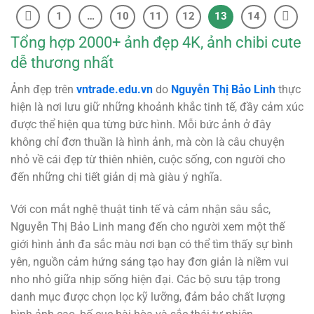
1
…
10
11
12
13
14
Tổng hợp 2000+ ảnh đẹp 4K, ảnh chibi cute
dễ thương nhất
Ảnh đẹp trên
vntrade.edu.vn
do
Nguyễn Thị Bảo Linh
thực
hiện là nơi lưu giữ những khoảnh khắc tinh tế, đầy cảm xúc
được thể hiện qua từng bức hình. Mỗi bức ảnh ở đây
không chỉ đơn thuần là hình ảnh, mà còn là câu chuyện
nhỏ về cái đẹp từ thiên nhiên, cuộc sống, con người cho
đến những chi tiết giản dị mà giàu ý nghĩa.
Với con mắt nghệ thuật tinh tế và cảm nhận sâu sắc,
Nguyễn Thị Bảo Linh mang đến cho người xem một thế
giới hình ảnh đa sắc màu nơi bạn có thể tìm thấy sự bình
yên, nguồn cảm hứng sáng tạo hay đơn giản là niềm vui
nho nhỏ giữa nhịp sống hiện đại. Các bộ sưu tập trong
danh mục được chọn lọc kỹ lưỡng, đảm bảo chất lượng