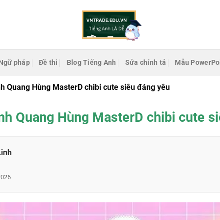
Ngữ pháp
Đề thi
Blog Tiếng Anh
Sửa chính tả
Mẫu PowerPo
nh Quang Hùng MasterD chibi cute siêu đáng yêu
nh Quang Hùng MasterD chibi cute s
Linh
2026