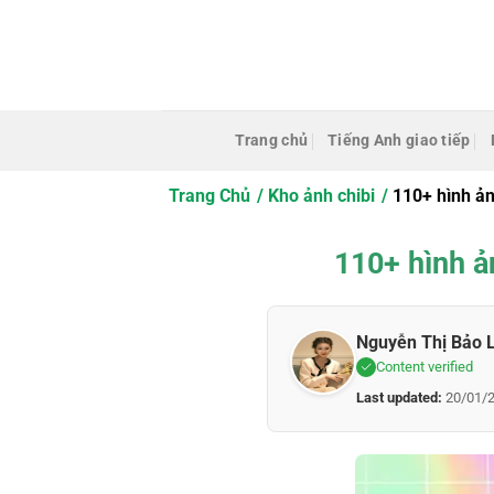
Bỏ
qua
nội
dung
Trang chủ
Tiếng Anh giao tiếp
Trang Chủ
Kho ảnh chibi
110+ hình ả
110+ hình ả
Nguyễn Thị Bảo 
Content verified
Last updated:
20/01/