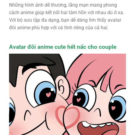
Những hình ảnh dễ thương, lãng mạn mang phong
cách anime giúp kết nối hai tâm hồn với nhau dù ở xa.
Với bộ sưu tập đa dạng, bạn dễ dàng tìm thấy avatar
đôi anime phù hợp với cá tính riêng của cả hai.
Avatar đôi anime cute hết nấc cho couple