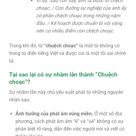
Ví dụ: Sau cơn say, anh ta bước đi
chệch
choạc
. / Con đường sự nghiệp của anh ấy
có phần
chệch choạc
trong những năm
đầu. / Kế hoạch được chuẩn bị vội vàng
nên có nhiều điểm còn
chệch choạc
.
Trong khi đó, từ
“chuệch choạc”
là một từ không có
trong từ điển tiếng Việt và được coi là một lỗi sai chính
tả.
Tại sao lại có sự nhầm lẫn thành “Chuệch
choạc”?
Sự nhầm lẫn này chủ yếu xuất phát từ những nguyên
nhân sau:
Ảnh hưởng của phát âm vùng miền:
Ở một số địa
phương, cách phát âm âm “ê” và “uê” không có sự
phân biệt rõ ràng, dẫn đến việc người nói và viết có