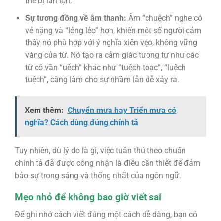
thể bị lẫn lộn.
Sự tương đồng về âm thanh:
Âm “chuệch” nghe có
vẻ nặng và “lỏng lẻo” hơn, khiến một số người cảm
thấy nó phù hợp với ý nghĩa xiên vẹo, không vững
vàng của từ. Nó tạo ra cảm giác tương tự như các
từ có vần “uêch” khác như “tuệch toạc”, “luệch
tuệch”, càng làm cho sự nhầm lẫn dễ xảy ra.
Xem thêm:
Chuyển mưa hay Triển mưa có
nghĩa? Cách dùng đúng chính tả
Tuy nhiên, dù lý do là gì, việc tuân thủ theo chuẩn
chính tả đã được công nhận là điều cần thiết để đảm
bảo sự trong sáng và thống nhất của ngôn ngữ.
Mẹo nhỏ để không bao giờ viết sai
Để ghi nhớ cách viết đúng một cách dễ dàng, bạn có