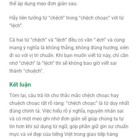
thể áp dụng mẹo đơn giản sau:
Hãy liên tưởng từ
“chệch” trong “chệch choạc” với từ
“lệch”.
Cả hai từ “chệch” và “lệch” đều có vần “-ệch”
và cùng
mang ý nghĩa là không thẳng, không đúng hướng, xiên
đi so với vị trí chuẩn. Khi bạn muốn viết từ này, chỉ cần
nhớ “chệch” là “lệch” thì sẽ không bao giờ viết sai
thành “chuệch”.
Kết luận
Tóm lại, câu trả lời cho thắc mắc
chệch choạc hay
chuệch choạc
rất rõ ràng:
“chệch choạc”
là từ duy nhất
đúng chính tả. Việc hiểu rõ ý nghĩa, nguyên nhân sai
và có một mẹo ghi nhớ đơn giản sẽ giúp chúng ta tự
tin hơn khi sử dụng từ ngữ, góp phần giữ gìn sự chuẩn
mực và vẻ đẹp của tiếng Việt trong giao tiếp hàng