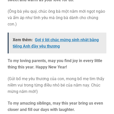
(Ông bà yêu quý, chúc ông bà một năm mới ngọt ngào
và ấm áp như tình yêu mà ông bà dành cho chúng
con.)
Xem thêm:
Gợi ý lời chúc mừng sinh nhật bằng
tiếng Anh đầy yêu thương
To my loving parents, may you find joy in every little
thing this year. Happy New Year!
(Gửi bố mẹ yêu thương của con, mong bố mẹ tìm thấy
niềm vui trong từng điều nhỏ bé của năm nay. Chúc
mừng năm mới!)
To my amazing siblings, may this year bring us even
closer and fill our days with laughter.