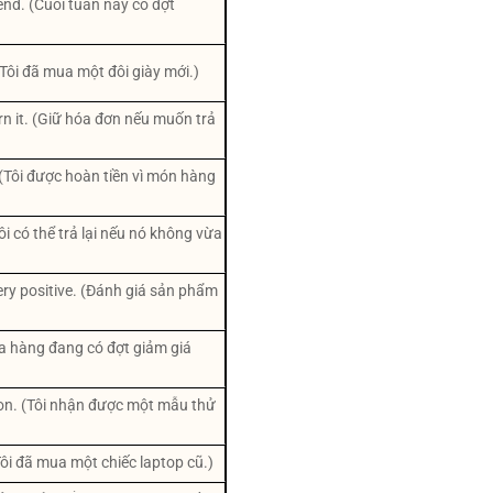
end. (Cuối tuần này có đợt
(Tôi đã mua một đôi giày mới.)
rn it. (Giữ hóa đơn nếu muốn trả
 (Tôi được hoàn tiền vì món hàng
(Tôi có thể trả lại nếu nó không vừa
very positive. (Đánh giá sản phẩm
Cửa hàng đang có đợt giảm giá
tion. (Tôi nhận được một mẫu thử
ôi đã mua một chiếc laptop cũ.)