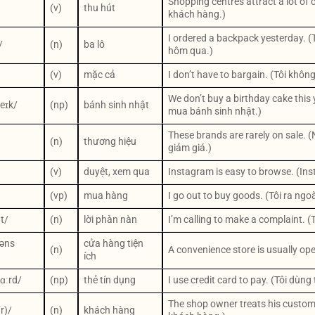
Shopping centres attract a lot of
(v)
thu hút
khách hàng.)
I ordered a backpack yesterday. (
/
(n)
ba lô
hôm qua.)
(v)
mặc cả
I don’t have to bargain. (Tôi khôn
We don’t buy a birthday cake this
keɪk/
(np)
bánh sinh nhật
mua bánh sinh nhật.)
These brands are rarely on sale.
(n)
thương hiệu
giảm giá.)
(v)
duyệt, xem qua
Instagram is easy to browse. (In
/
(vp)
mua hàng
I go out to buy goods. (Tôi ra ng
t/
(n)
lời phàn nàn
I’m calling to make a complaint. (T
.əns
cửa hàng tiện
(n)
A convenience store is usually o
ích
kɑːrd/
(np)
thẻ tín dụng
I use credit card to pay. (Tôi dùng
The shop owner treats his custome
r)/
(n)
khách hàng