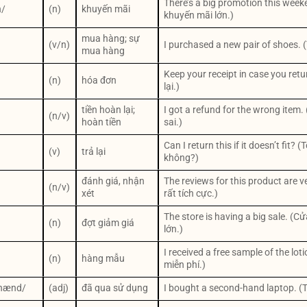
There’s a big promotion this week
n/
(n)
khuyến mãi
khuyến mãi lớn.)
mua hàng; sự
(v/n)
I purchased a new pair of shoes. 
mua hàng
Keep your receipt in case you retu
(n)
hóa đơn
lại.)
tiền hoàn lại;
I got a refund for the wrong item.
(n/v)
hoàn tiền
sai.)
Can I return this if it doesn’t fit? 
(v)
trả lại
không?)
đánh giá, nhận
The reviews for this product are 
(n/v)
xét
rất tích cực.)
The store is having a big sale. (
(n)
đợt giảm giá
lớn.)
I received a free sample of the lo
(n)
hàng mẫu
miễn phí.)
ˈhænd/
(adj)
đã qua sử dụng
I bought a second-hand laptop. (T