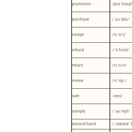
promotion
/prəˈməʊʃ
purchase
/ˈpɜːtʃəs/
receipt
/rɪˈsiːt/
refund
/ˈriːfʌnd/
return
/rɪˈtɜːn/
review
/rɪˈvjuː/
sale
/seɪl/
sample
/ˈsɑːmpl/
second-hand
/ˌsekənd 