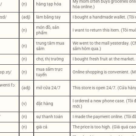
My mom often buys groceries onl
z/
(n)
hàng tạp hóa
hóa online.)
ɪd/
(adj)
làm bằng tay
I bought a handmade wallet. (Tôi 
món đồ, sản
(n)
I want to return this item. (Tôi m
phẩm
trung tâm mua
We went to the mall yesterday. (
(n)
sắm
sắm hôm qua.)
(n)
chợ, thị trường
I bought fresh fruit at the market.
mua sắm trực
ʃɒp.ɪŋ/
(n)
Online shopping is convenient. (Mu
tuyến
wenti fɔː
(adj)
mở cửa 24/7
This store is open 24/7. (Cửa hà
I ordered a new phone case. (Tôi 
(v)
đặt hàng
mới.)
/
(n)
sự thanh toán
I made the payment online. (Tôi 
(n)
giá cả
The price is too high. (Giá quá cao