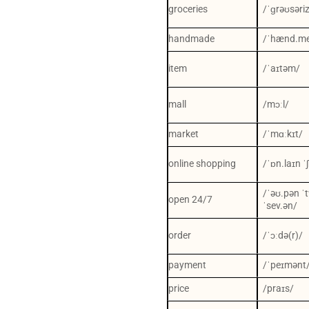
groceries
/ˈɡrəʊsəri
handmade
/ˈhænd.me
item
/ˈaɪtəm/
mall
/mɔːl/
market
/ˈmɑːkɪt/
online shopping
/ˈɒn.laɪn ˈ
/ˈəʊ.pən ˈt
open 24/7
ˈsev.ən/
order
/ˈɔːdə(r)/
payment
/ˈpeɪmənt
price
/praɪs/