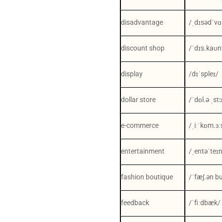
disadvantage
/ˌdɪsədˈvɑ
discount shop
/ˈdɪs.kaʊn
display
/dɪˈspleɪ/
dollar store
/ˈdɒl.ə ˌstɔ
e-commerce
/ˌiːˈkɒm.ɜː
entertainment
/ˌentəˈteɪ
fashion boutique
/ˈfæʃ.ən bu
feedback
/ˈfiːdbæk/