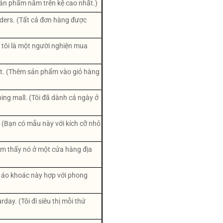
(Sản phẩm nằm trên kệ cao nhất.)
 orders. (Tất cả đơn hàng được
hị tôi là một người nghiện mua
rt. (Thêm sản phẩm vào giỏ hàng
ping mall. (Tôi đã dành cả ngày ở
? (Bạn có mẫu này với kích cỡ nhỏ
ã tìm thấy nó ở một cửa hàng địa
ếc áo khoác này hợp với phong
day. (Tôi đi siêu thị mỗi thứ