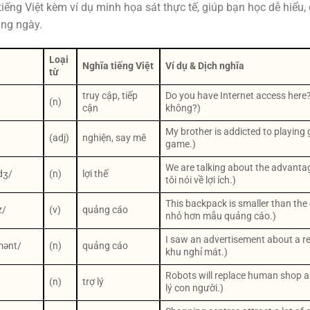
 tiếng Việt kèm ví dụ minh họa sát thực tế, giúp bạn học dễ hiể
àng ngày.
Loại
Nghĩa tiếng Việt
Ví dụ & Dịch nghĩa
từ
truy cập, tiếp
Do you have Internet access here?
(n)
cận
không?)
My brother is addicted to playing
(adj)
nghiện, say mê
game.)
We are talking about the advanta
dʒ/
(n)
lợi thế
tôi nói về lợi ích.)
This backpack is smaller than the 
z/
(v)
quảng cáo
nhỏ hơn mẫu quảng cáo.)
I saw an advertisement about a re
mənt/
(n)
quảng cáo
khu nghỉ mát.)
Robots will replace human shop as
/
(n)
trợ lý
lý con người.)