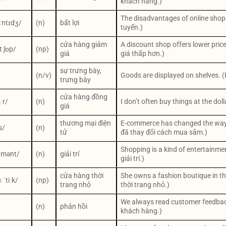
khách hàng.)
The disadvantages of online shop
ːntɪdʒ/
(n)
bất lợi
tuyến.)
cửa hàng giảm
A discount shop offers lower pri
t ʃɒp/
(np)
giá
giá thấp hơn.)
sự trưng bày,
(n/v)
Goods are displayed on shelves. 
trưng bày
cửa hàng đồng
ːr/
(n)
I don’t often buy things at the doll
giá
thương mại điện
E-commerce has changed the way
s/
(n)
tử
đã thay đổi cách mua sắm.)
Shopping is a kind of entertainm
nmənt/
(n)
giải trí
giải trí.)
cửa hàng thời
She owns a fashion boutique in th
ːˈtiːk/
(np)
trang nhỏ
thời trang nhỏ.)
We always read customer feedback
(n)
phản hồi
khách hàng.)