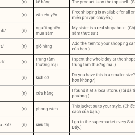
(n)
kệ hàng
The product is on the top shelf. 
Free shipping is available for all
(n)
vận chuyển
miễn phí vận chuyển.)
người nghiện
My sister is a real shopaholic. (C
.ɪk/
(n)
mua sắm
sắm thực sự.)
Add the item to your shopping ca
ːt/
(n)
giỏ hàng
của bạn.)
trung tâm
I spent the whole day at the shop
ːl/
(n)
thương mại
trung tâm thương mại.)
Do you have this in a smaller size
(n)
kích cỡ
hơn không?)
I found it at a local store. (Tôi đ
(n)
cửa hàng
phương.)
This jacket suits your style. (Chi
(n)
phong cách
cách của bạn.)
I go to the supermarket every Satur
ɑː.kɪt/
(n)
siêu thị
Bảy.)