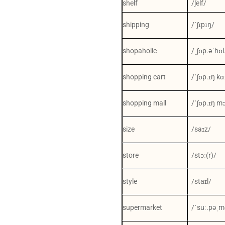
shelf
/ʃelf/
shipping
/ˈʃɪpɪŋ/
shopaholic
/ˌʃɒp.əˈhɒl
shopping cart
/ˈʃɒp.ɪŋ kɑ
shopping mall
/ˈʃɒp.ɪŋ mɔ
size
/saɪz/
store
/stɔː(r)/
style
/staɪl/
supermarket
/ˈsuː.pəˌm