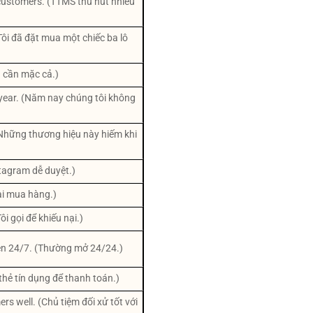
 customers. (TTMS thu hút nhiều
Tôi đã đặt mua một chiếc ba lô
g cần mặc cả.)
 year. (Năm nay chúng tôi không
 (Những thương hiệu này hiếm khi
stagram dễ duyệt.)
oài mua hàng.)
ôi gọi để khiếu nại.)
pen 24/7. (Thường mở 24/24.)
 thẻ tín dụng để thanh toán.)
rs well. (Chủ tiệm đối xử tốt với