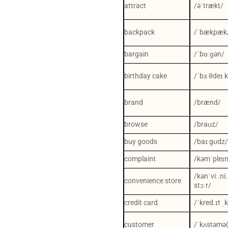
attract
/əˈtrækt/
backpack
/ˈbækpæk
bargain
/ˈbɑːɡən/
birthday cake
/ˈbɜːθdeɪ 
brand
/brænd/
browse
/braʊz/
buy goods
/baɪ gʊdz
complaint
/kəmˈpleɪn
/kənˈviː.ni
convenience store
stɔːr/
credit card
/ˈkred.ɪt ˌ
customer
/ˈkʌstəmə(