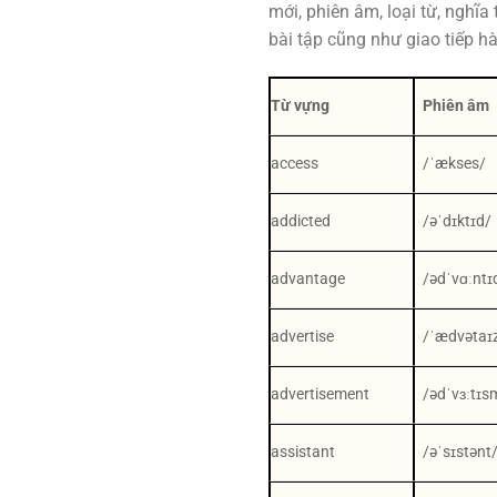
mới, phiên âm, loại từ, nghĩa
bài tập cũng như giao tiếp h
Từ vựng
Phiên âm
access
/ˈækses/
addicted
/əˈdɪktɪd/
advantage
/ədˈvɑːntɪ
advertise
/ˈædvətaɪ
advertisement
/ədˈvɜːtɪs
assistant
/əˈsɪstənt