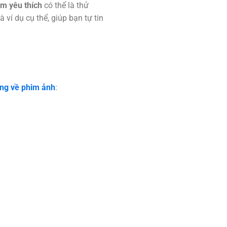
im yêu thích
có thể là thử
 ví dụ cụ thể, giúp bạn tự tin
ựng về phim ảnh
: