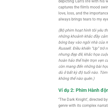
depicting Carl’s life with his 
captures the film’s mood swi
love, loss, and the importanc
always brings tears to my eye
(Bộ phim hoạt hình tôi yêu th
những khoảnh khắc đầy cảm x
bóng bay vào ngôi nhà của m
Russell. Điều khiến “Up” trở 
nhưng đẹp đẽ, khắc họa cuộc 
hoàn hảo thể hiện trọn vẹn c
còn mang đến những bài học 
dù ở bất kỳ độ tuổi nào. Tóm 
không thể nào quên.)
Ví dụ 2: Phim Hành độn
‘
The Dark Knight’, directed by
genre with its complex narrat