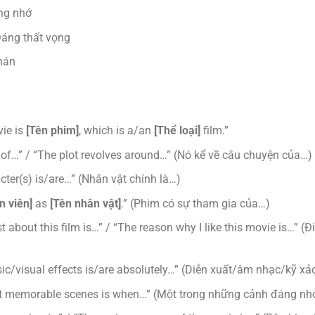
g nhớ
áng thất vọng
hán
vie is
[Tên phim]
, which is a/an
[Thể loại]
film.”
ory of…” / “The plot revolves around…” (Nó kể về câu chuyện của…)
ter(s) is/are…” (Nhân vật chính là…)
n viên]
as
[Tên nhân vật]
.” (Phim có sự tham gia của…)
 about this film is…” / “The reason why I like this movie is…” (Đ
c/visual effects is/are absolutely…” (Diễn xuất/âm nhạc/kỹ xả
t memorable scenes is when…” (Một trong những cảnh đáng nhớ