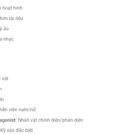
 hoạt hình
im tài liệu
ỳ ảo
a nhạc
 vật
h
ễn
iễn viên nam/nữ
agonist:
Nhân vật chính diện/phản diện
Kỹ xảo đặc biệt