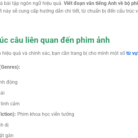
 là bài tập ngôn ngữ hiệu quả.
Viết đoạn văn tiếng Anh về bộ ph
t này sẽ cung cấp hướng dẫn chi tiết, từ chuẩn bị đến cấu trúc và
rúc câu liên quan đến phim ảnh
 hiệu quả và chính xác, bạn cần trang bị cho mình một số
từ v
(Genres):
nh động
ài
tình cảm
iction):
Phim khoa học viễn tưởng
h dị
ật gân