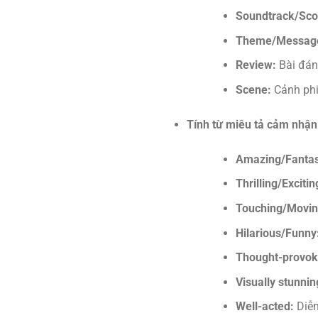
Soundtrack/Sco
Theme/Messag
Review:
Bài đán
Scene:
Cảnh ph
Tính từ miêu tả cảm nhận 
Amazing/Fantas
Thrilling/Excitin
Touching/Movin
Hilarious/Funny
Thought-provok
Visually stunnin
Well-acted:
Diễn