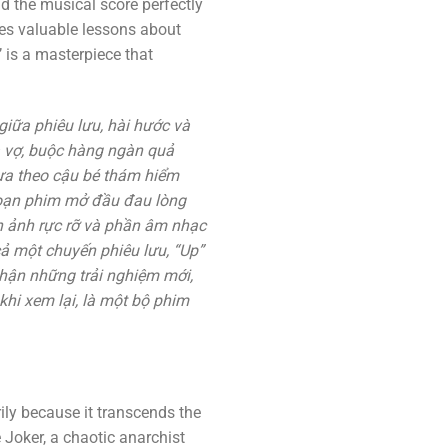
and the musical score perfectly
hes valuable lessons about
 is a masterpiece that
 giữa phiêu lưu, hài hước và
 vợ, buộc hàng ngàn quả
đưa theo cậu bé thám hiểm
à đoạn phim mở đầu đau lòng
nh ảnh rực rỡ và phần âm nhạc
ả một chuyến phiêu lưu, “Up”
hận những trải nghiệm mới,
 khi xem lại, là một bộ phim
rily because it transcends the
 Joker, a chaotic anarchist