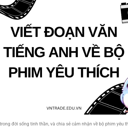
trong đời sống tinh thần, và chia sẻ cảm nhận về bộ phim yêu 