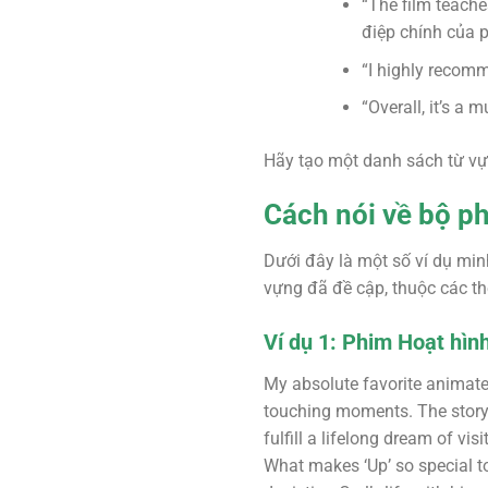
“The film teach
điệp chính của 
“I highly recomm
“Overall, it’s a
Hãy tạo một danh sách từ vự
Cách nói về bộ p
Dưới đây là một số ví dụ min
vựng đã đề cập, thuộc các th
Ví dụ 1: Phim Hoạt hình
My absolute favorite animated
touching moments. The story 
fulfill a lifelong dream of v
What makes ‘Up’ so special to