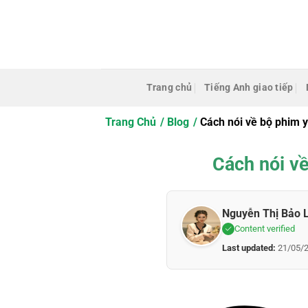
Bỏ
qua
nội
dung
Trang chủ
Tiếng Anh giao tiếp
Trang Chủ
Blog
Cách nói về bộ phim y
Cách nói về
Nguyễn Thị Bảo 
Content verified
Last updated:
21/05/