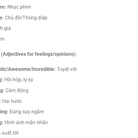
re:
Nhạc phim
e:
Chủ đề/Thông điệp
h giá
im
(Adjectives for feelings/opinions):
tic/Awesome/Incredible:
Tuyệt vời
g:
Hồi hộp, ly kỳ
g:
Cảm động
:
Hài hước
ing:
Đáng suy ngẫm
g:
Hình ảnh mãn nhãn
 xuất tốt