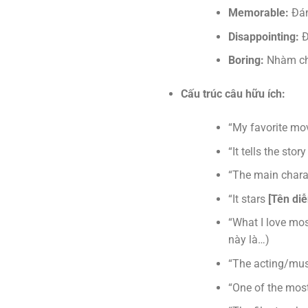
Memorable:
Đán
Disappointing:
Đ
Boring:
Nhàm c
Cấu trúc câu hữu ích:
“My favorite mo
“It tells the st
“The main charac
“It stars
[Tên diễ
“What I love most
này là…)
“The acting/musi
“One of the mos