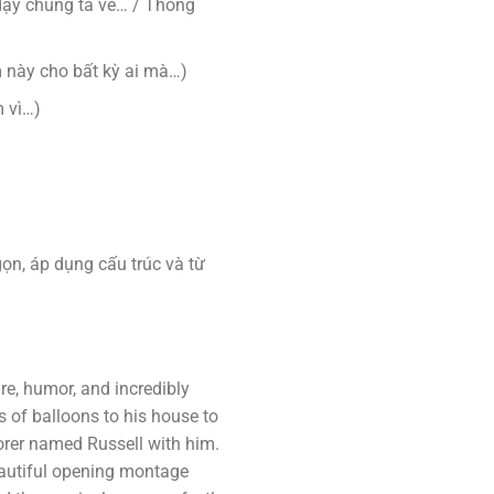
dạy chúng ta về… / Thông
m này cho bất kỳ ai mà…)
m vì…)
ọn, áp dụng cấu trúc và từ
re, humor, and incredibly
 of balloons to his house to
lorer named Russell with him.
beautiful opening montage