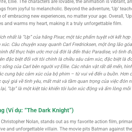
wife, Ellie. The characters are lovable, the animation is vibrant, 
ngs from joyful to melancholic. Beyond the adventure, ‘Up’ teac
e of embracing new experiences, no matter your age. Overall, ‘Up’
s and warms my heart, making it a truly unforgettable film.
ích nhất là “Up” của hãng Pixar, một tác phẩm tuyệt vời kết hợp
úc. Câu chuyện xoay quanh Carl Fredricksen, một ông lão góa
ình để thực hiện ước mơ cả đời là đến thác Paradise, vô tình 
nên đặc biệt đối với tôi chính là chiều sâu cảm xúc, đặc biệt l
sống của Carl bên người vợ Ellie. Các nhân vật rất dễ mến, hì
ác cung bậc cảm xúc của bộ phim – từ vui vẻ đến u buồn. Hơn c
quý giá về tình yêu, mất mát và tầm quan trọng của việc đón n
lại, “Up” là một kiệt tác khiến tôi luôn xúc động và ấm lòng mỗi
g (Ví dụ: “The Dark Knight”)
 Christopher Nolan, stands out as my favorite action film, prima
ive and unforgettable villain. The movie pits Batman against the