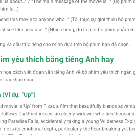
es us about…” / “The main message of the movie is…” (Bộ phim 
phim là…)
end this movie to anyone who…” (Tôi thực sự giới thiệu bộ phi
 must-see film because…” (Nhìn chung, đó là một bộ phim phải xe
ng và cấu trúc riêng cho mình dựa trên bộ phim bạn đã chọn.
him yêu thích bằng tiếng Anh hay
h họa cách viết đoạn văn tiếng Anh về bộ phim yêu thích ngắn g
ể loại khác nhau:
 (Ví dụ: “Up”)
 movie is ‘Up’ from Pixar, a film that beautifully blends adventu
follows Carl Fredricksen, an elderly widower who ties thousands
isiting Paradise Falls, accidentally taking a young Wilderness Exp
 me is its emotional depth, particularly the heartbreaking yet 