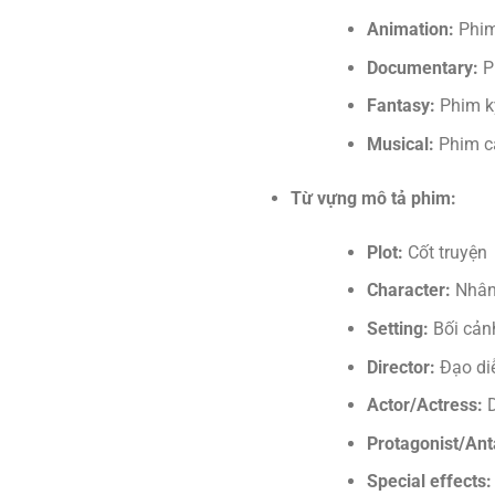
Animation:
Phim
Documentary:
Ph
Fantasy:
Phim k
Musical:
Phim c
Từ vựng mô tả phim:
Plot:
Cốt truyện
Character:
Nhân
Setting:
Bối cản
Director:
Đạo di
Actor/Actress:
D
Protagonist/Ant
Special effects: